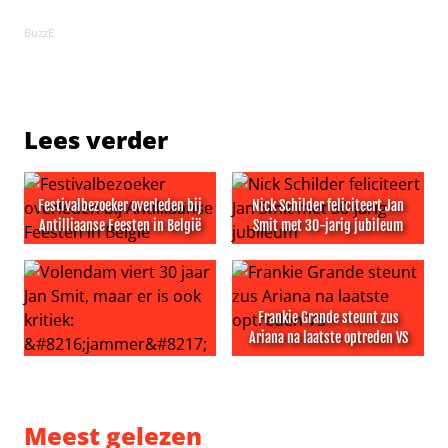
BuzzE
Lees verder
Festivalbezoeker overleden bij
Nick Schilder feliciteert Jan
Antilliaanse Feesten in België
Smit met 30-jarig jubileum
Festivalbezoeker overleden bij Antilliaanse Feesten in Be
Nick Schilder feliciteert Jan 
Frankie Grande steunt zus
Ariana na laatste optreden VS
Volendam viert 30 jaar Jan Smit, maar er is ook kritiek: ‘
Frankie Grande steunt zus A
Meest gelezen