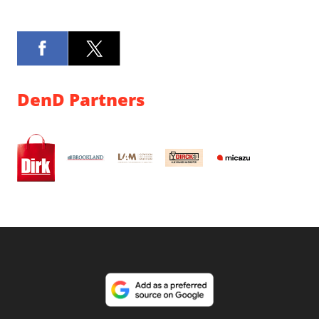
DenD Partners