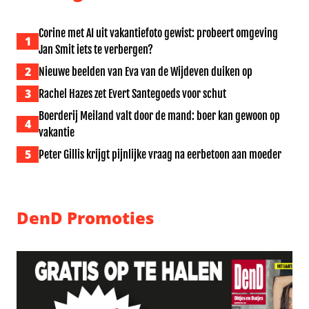
Corine met AI uit vakantiefoto gewist: probeert omgeving
1
Jan Smit iets te verbergen?
2
Nieuwe beelden van Eva van de Wijdeven duiken op
3
Rachel Hazes zet Evert Santegoeds voor schut
Boerderij Meiland valt door de mand: boer kan gewoon op
4
vakantie
5
Peter Gillis krijgt pijnlijke vraag na eerbetoon aan moeder
DenD Promoties