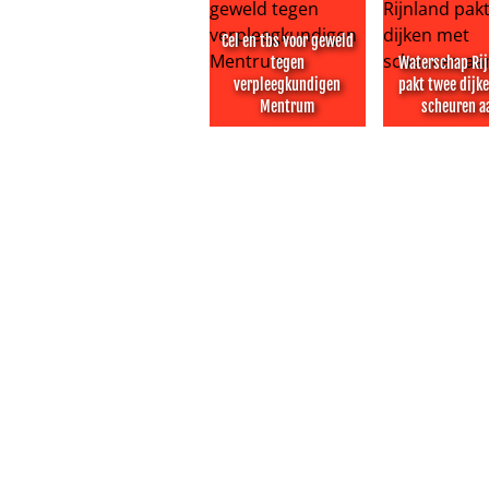
Cel en tbs voor geweld
tegen
Waterschap Ri
verpleegkundigen
pakt twee dijk
Mentrum
scheuren a
Cel en tbs voor geweld tegen ve
Waterschap R