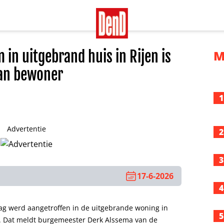
 in uitgebrand huis in Rijen is
M
an bewoner
1
Advertentie
2
3
17-6-2026
4
ag werd aangetroffen in de uitgebrande woning in
5
d. Dat meldt burgemeester Derk Alssema van de