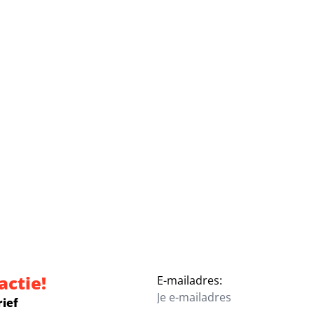
actie!
E-mailadres:
rief