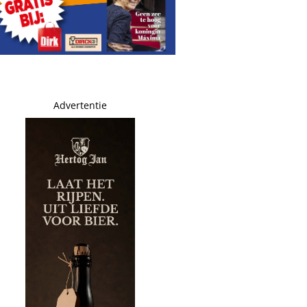
nland
achtverkeer Merwedebrug terugdringen
Advertentie