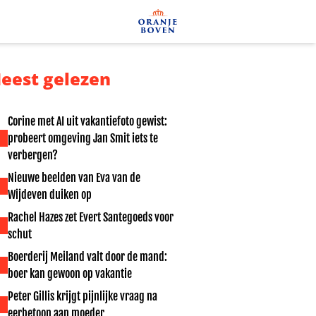
eest gelezen
Corine met AI uit vakantiefoto gewist:
probeert omgeving Jan Smit iets te
verbergen?
Nieuwe beelden van Eva van de
Wijdeven duiken op
Rachel Hazes zet Evert Santegoeds voor
schut
Boerderij Meiland valt door de mand:
boer kan gewoon op vakantie
Peter Gillis krijgt pijnlijke vraag na
eerbetoon aan moeder