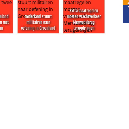
Extra maatregelen
jnland
Nederland stuurt
moeten vrachtverkeer
en met
militairen naar
Merwedebrug
an
oefening in Groenland
terugdringen
rpleegkundigen Mentrum
ijnland pakt twee dijken met scheuren aan
Nederland stuurt militairen naar oefening in Groe
Extra maatregelen moeten vr