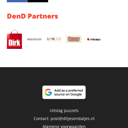
DenD Partners
Uitslag puzzels
Contact:
post@ditjesendatjes.nl
Algmene voorwaarden