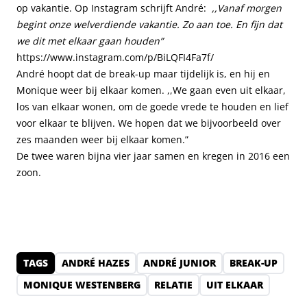
op vakantie. Op Instagram schrijft André:
,,Vanaf morgen
begint onze welverdiende vakantie. Zo aan toe. En fijn dat
we dit met elkaar gaan houden”
https://www.instagram.com/p/BiLQFI4Fa7f/
André hoopt dat de break-up maar tijdelijk is, en hij en
Monique weer bij elkaar komen. ,,We gaan even uit elkaar,
los van elkaar wonen, om de goede vrede te houden en lief
voor elkaar te blijven. We hopen dat we bijvoorbeeld over
zes maanden weer bij elkaar komen.”
De twee waren bijna vier jaar samen en kregen in 2016 een
zoon.
TAGS
ANDRÉ HAZES
ANDRÉ JUNIOR
BREAK-UP
MONIQUE WESTENBERG
RELATIE
UIT ELKAAR