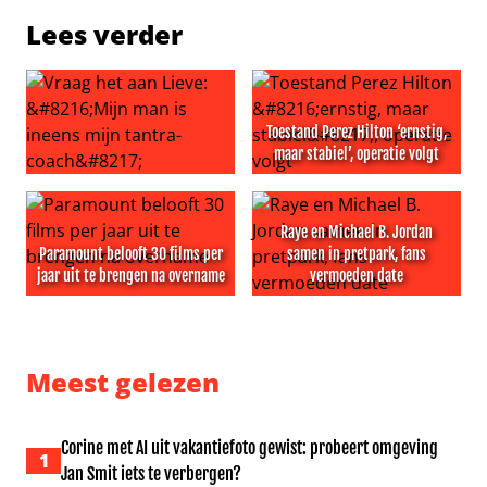
Lees verder
Toestand Perez Hilton ‘ernstig,
maar stabiel’, operatie volgt
Vraag het aan Lieve: ‘Mijn man is ineens mijn tantra-coac
Toestand Perez Hilton ‘ernsti
Raye en Michael B. Jordan
Paramount belooft 30 films per
samen in pretpark, fans
jaar uit te brengen na overname
vermoeden date
Paramount belooft 30 films per jaar uit te brengen na 
Raye en Michael B. Jordan s
Meest gelezen
Corine met AI uit vakantiefoto gewist: probeert omgeving
1
Jan Smit iets te verbergen?