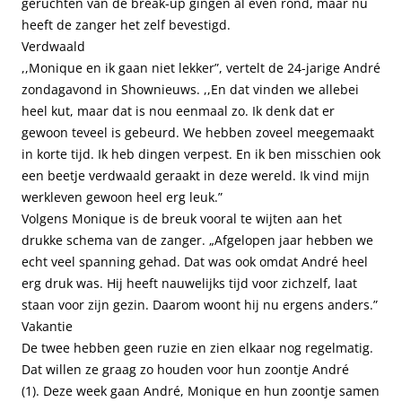
geruchten van de break-up gingen al even rond, maar nu
heeft de zanger het zelf bevestigd.
Verdwaald
,,Monique en ik gaan niet lekker”, vertelt de 24-jarige André
zondagavond in Shownieuws. ,,En dat vinden we allebei
heel kut, maar dat is nou eenmaal zo. Ik denk dat er
gewoon teveel is gebeurd. We hebben zoveel meegemaakt
in korte tijd. Ik heb dingen verpest. En ik ben misschien ook
een beetje verdwaald geraakt in deze wereld. Ik vind mijn
werkleven gewoon heel erg leuk.”
Volgens Monique is de breuk vooral te wijten aan het
drukke schema van de zanger. „Afgelopen jaar hebben we
echt veel spanning gehad. Dat was ook omdat André heel
erg druk was. Hij heeft nauwelijks tijd voor zichzelf, laat
staan voor zijn gezin. Daarom woont hij nu ergens anders.”
Vakantie
De twee hebben geen ruzie en zien elkaar nog regelmatig.
Dat willen ze graag zo houden voor hun zoontje André
(1). Deze week gaan André, Monique en hun zoontje samen