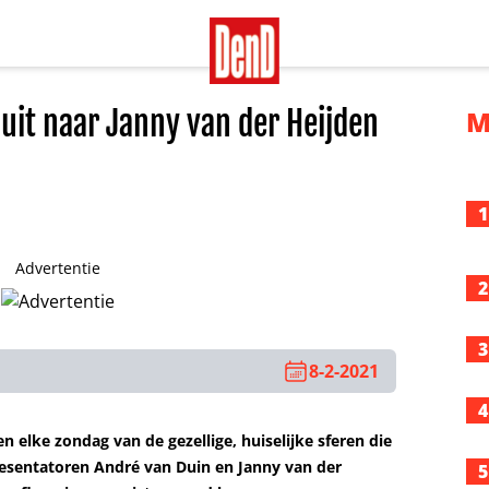
 uit naar Janny van der Heijden
M
1
Advertentie
2
3
8-2-2021
4
n elke zondag van de gezellige, huiselijke sferen die
esentatoren André van Duin en Janny van der
5