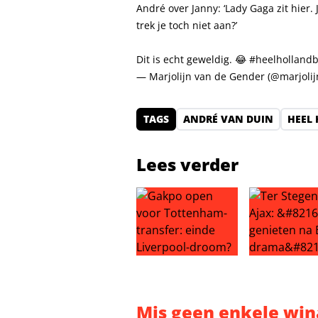
André over Janny: ‘Lady Gaga zit hier. 
trek je toch niet aan?’
Dit is echt geweldig. 😂
#heelhollandb
— Marjolijn van de Gender (@marjoli
TAGS
ANDRÉ VAN DUIN
HEEL
Lees verder
Gakpo open voor Tottenham-trans
Ter Stegen n
Mis geen enkele win