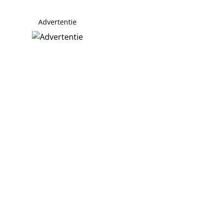
Advertentie
eren
e Wijdeven duiken op