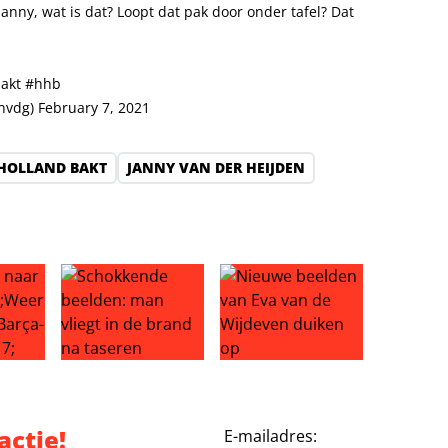
Janny, wat is dat? Loopt dat pak door onder tafel? Dat
akt
#hhb
jnvdg)
February 7, 2021
 HOLLAND BAKT
JANNY VAN DER HEIJDEN
fer: einde Liverpool-droom?
aar Ajax: ‘Weer genieten na Barça-drama’
Schokkende beelden: man vliegt in de brand na tas
Nieuwe beelden van Eva van d
actie!
E-mailadres: