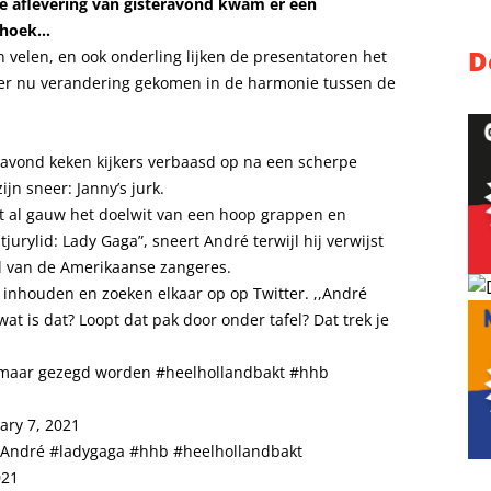
de aflevering van gisteravond kwam er een
e hoek…
D
n velen, en ook onderling lijken de presentatoren het
s er nu verandering gekomen in de harmonie tussen de
gavond keken kijkers verbaasd op na een scherpe
jn sneer: Janny’s jurk.
t al gauw het doelwit van een hoop grappen en
urylid: Lady Gaga”, sneert André terwijl hij verwijst
jl van de Amerikaanse zangeres.
 inhouden en zoeken elkaar op op Twitter. ,,André
 wat is dat? Loopt dat pak door onder tafel? Dat trek je
e maar gezegd worden
#heelhollandbakt
#hhb
ary 7, 2021
n André
#ladygaga
#hhb
#heelhollandbakt
021