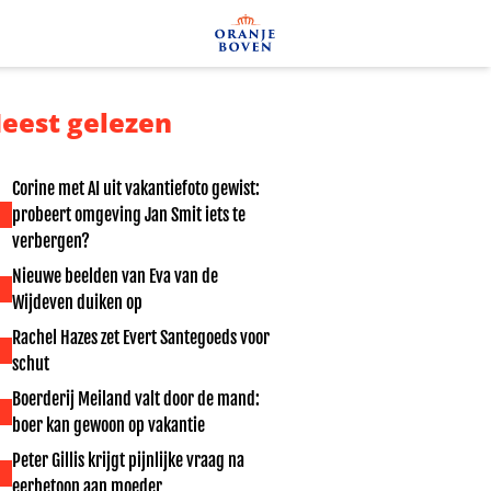
eest gelezen
Corine met AI uit vakantiefoto gewist:
probeert omgeving Jan Smit iets te
verbergen?
Nieuwe beelden van Eva van de
Wijdeven duiken op
Rachel Hazes zet Evert Santegoeds voor
schut
Boerderij Meiland valt door de mand:
boer kan gewoon op vakantie
Peter Gillis krijgt pijnlijke vraag na
eerbetoon aan moeder