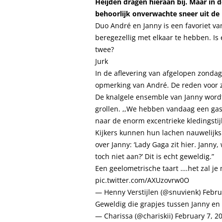
Heijden dragen hieraan bij. Maar in 
behoorlijk onverwachte sneer uit d
Duo André en Janny is een favoriet va
beregezellig met elkaar te hebben. I
twee?
Jurk
In de aflevering van afgelopen zonda
opmerking van André. De reden voor zi
De knalgele ensemble van Janny word
grollen. ,,We hebben vandaag een gastj
naar de enorm excentrieke kledingsti
Kijkers kunnen hun lachen nauwelijks
over Janny: ‘Lady Gaga zit hier. Janny,
toch niet aan?’ Dit is echt geweldig.”
Een geelometrische taart ….het zal j
pic.twitter.com/AXUzovrw0O
— Henny Verstijlen (@snuvienk)
Febru
Geweldig die grapjes tussen Janny e
— Charissa (@chariskii)
February 7, 2