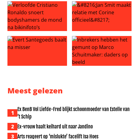
Verloofde Cristiano Ronaldo snoert bodyshamers de mon
‘Jan Smit maakt relatie met Co
Evert Santegoeds baalt na misser
Inbrekers hebben het gemun
Meest gelezen
Ex BenB Vol Liefde-Fred blijkt schoonmoeder van Estelle van
1
’t Schip
2
Ex-vrouw haalt keihard uit naar Jandino
3
Arts reageert op ‘mislukte’ facelift Isa Hoes