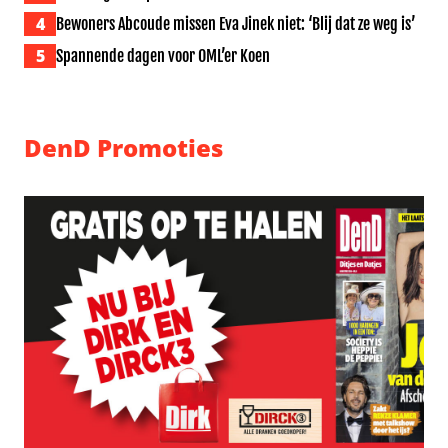
4
Bewoners Abcoude missen Eva Jinek niet: ‘Blij dat ze weg is’
5
Spannende dagen voor OML’er Koen
DenD Promoties