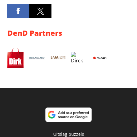
DenD Partners
Uitslag puzzels