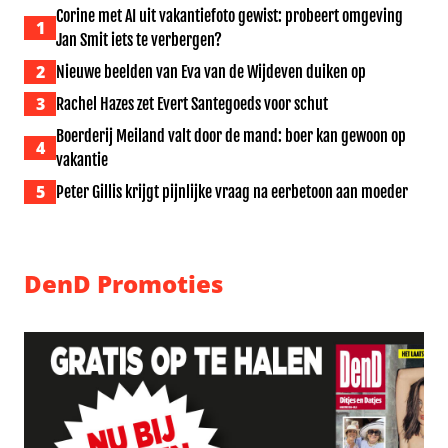
Corine met AI uit vakantiefoto gewist: probeert omgeving
1
Jan Smit iets te verbergen?
2
Nieuwe beelden van Eva van de Wijdeven duiken op
3
Rachel Hazes zet Evert Santegoeds voor schut
Boerderij Meiland valt door de mand: boer kan gewoon op
4
vakantie
5
Peter Gillis krijgt pijnlijke vraag na eerbetoon aan moeder
DenD Promoties