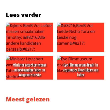
Lees verder
Kijkers BenB Vol Liefde missen smaakmaker Timothy: ‘Al
‘BenB Vol Liefde-Nisha Tara 
Minister Letschert wenst
Eye Filmmuseum draait in
nabestaanden Faber en
september klassiekers van
Kaagman sterkte
Faber
Minister Letschert wenst nabestaanden Faber en Kaagm
Eye Filmmuseum draait in se
Meest gelezen