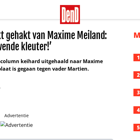
t gehakt van Maxime Meiland:
M
wende kleuter!’
1
D-column keihard uitgehaald naar Maxime
plaat is gegaan tegen vader Martien.
2
3
4
Advertentie
5