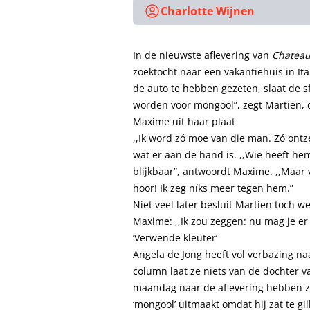
Charlotte Wijnen
In de nieuwste aflevering van
Chateau
zoektocht naar een vakantiehuis in Ita
de auto te hebben gezeten, slaat de sf
worden voor mongool”, zegt Martien, di
Maxime uit haar plaat
,,Ik word zó moe van die man. Zó ont
wat er aan de hand is. ,,Wie heeft hem
blijkbaar”, antwoordt Maxime. ,,Maar vi
hoor! Ik zeg níks meer tegen hem.”
Niet veel later besluit Martien toch we
Maxime: ,,Ik zou zeggen: nu mag je er 
‘Verwende kleuter’
Angela de Jong heeft vol verbazing n
column laat ze niets van de dochter v
maandag naar de aflevering hebben zi
‘mongool’ uitmaakt omdat hij zat te gi