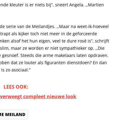
e kleuter is er niets bij”, sneert Angela. ,,Martien
 de serie van de Meilandjes. ,,Maar na weet-ik-hoeveel
 trapt als kijker toch niet meer in de geforceerde
ken alsof het hun eigen, veel te dure rosé is”, schrijft
 slim, maar ze worden er niet sympathieker op. ,,Die
 gesnoef. Steeds die arme makelaars laten opdraven.
en dat ze louter als figuranten dienstdoen? En dan
is zo asociaal.”
LEES OOK:
verweegt compleet nieuwe look
E MEILAND