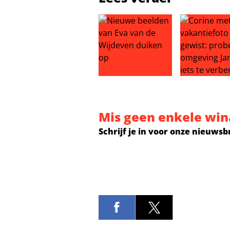
Nieuwe beelden van Eva van de W
Corine met AI
Mis geen enkele win
Schrijf je in voor onze nieuwsb