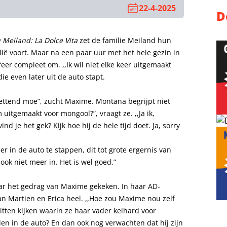
22-4-2025
D
 Meiland: La Dolce Vita
zet de familie Meiland hun
lië voort. Maar na een paar uur met het hele gezin in
eer compleet om. ,,Ik wil niet elke keer uitgemaakt
e even later uit de auto stapt.
zettend moe”, zucht Maxime. Montana begrijpt niet
 uitgemaakt voor mongool?”, vraagt ze. ,,Ja ik,
nd je het gek? Kijk hoe hij de hele tijd doet. Ja, sorry
er in de auto te stappen, dit tot grote ergernis van
ook niet meer in. Het is wel goed.”
aar het gedrag van Maxime gekeken. In haar AD-
an Martien en Erica heel. ,,Hoe zou Maxime nou zelf
tten kijken waarin ze haar vader keihard voor
llen in de auto? En dan ook nog verwachten dat híj zijn