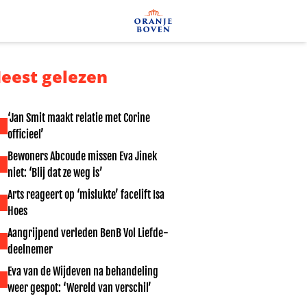
eest gelezen
‘Jan Smit maakt relatie met Corine
officieel’
Bewoners Abcoude missen Eva Jinek
niet: ‘Blij dat ze weg is’
Arts reageert op ‘mislukte’ facelift Isa
Hoes
Aangrijpend verleden BenB Vol Liefde-
deelnemer
Eva van de Wijdeven na behandeling
weer gespot: ‘Wereld van verschil’