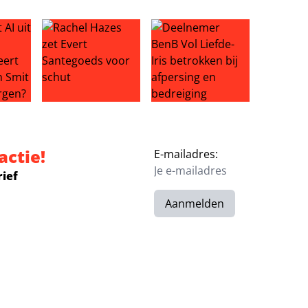
ijdeven duiken op
 uit vakantiefoto gewist: probeert omgeving Jan Smit iets t
Rachel Hazes zet Evert Santegoeds voor schut
Deelnemer BenB Vol Liefde-Iris
actie!
E-mailadres:
rief
Aanmelden