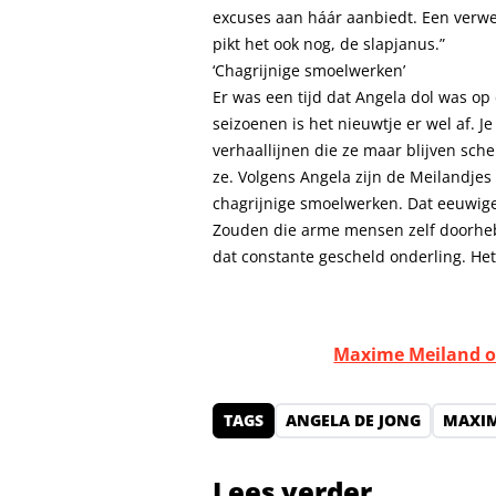
excuses aan háár aanbiedt. Een verwend
pikt het ook nog, de slapjanus.”
‘Chagrijnige smoelwerken’
Er was een tijd dat Angela dol was op
seizoenen is het nieuwtje er wel af. Je
verhaallijnen die ze maar blijven schen
ze. Volgens Angela zijn de Meilandjes
chagrijnige smoelwerken. Dat eeuwige
Zouden die arme mensen zelf doorhebb
dat constante gescheld onderling. Het 
Maxime Meiland o
TAGS
ANGELA DE JONG
MAXIM
Lees verder