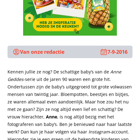
Van onze redactie
7-9-2016
Kennen jullie ze nog? De schattige baby’s van de
Anne
Geddes
-serie
uit de jaren 90 waren een grote hit.
Ondertussen zijn de baby’s uitgegroeid tot grote volwassen
mensen van twintig jaar. Bloempotten, beestjes en bijtjes,
ze waren allemaal even aandoenlijk. Maar hoe zou het nu
met ze gaan? Zijn ze nog altijd even lief en schattig? De
vrouw hierachter,
Anne
, is nog altijd bezig met het
fotograferen van baby’s. Ben je benieuwd naar haar laatste
werk? Dan kun je haar volgen via haar
Instagram
-account
.
Hieronder zie je een greep uit de bekendste kinderen van