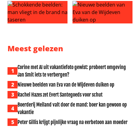
Schokkende beelden: man vliegt in de brand na taseren
Nieuwe beelden van Eva van
Meest gelezen
Corine met AI uit vakantiefoto gewist: probeert omgeving
1
Jan Smit iets te verbergen?
2
Nieuwe beelden van Eva van de Wijdeven duiken op
3
Rachel Hazes zet Evert Santegoeds voor schut
Boerderij Meiland valt door de mand: boer kan gewoon op
4
vakantie
5
Peter Gillis krijgt pijnlijke vraag na eerbetoon aan moeder