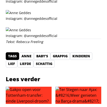
Instagram: @annegeddesofficial
Instagram: @annegeddesofficial
Instagram: @annegeddesofficial
Tekst: Rebecca Freeling
TAGS
ANNE
BABY'S
GRAPPIG
KINDEREN
LIEF
LIEFDE
SCHATTIG
Lees verder
Gakpo open voor Tottenham-transfer: einde Liverpool-
Ter Stegen naar Ajax: ‘Weer