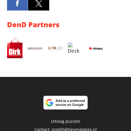
DenD Partners
Uitslag puzzels
Contact:
post@ditjesendatjes.nl