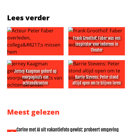
Lees verder
Frank Groothof: Faber was een
inspirator voor iedereen in
theater
Acteur Peter Faber overleden, collega’s missen hem
Frank Groothof: Faber was ee
Jerney Kaagman geëerd op
voorpagina’s van
Barrie Stevens: Peter stond
ochtendkranten
altijd open om te blijven leren
Jerney Kaagman geëerd op voorpagina’s van ochtendkr
Barrie Stevens: Peter stond a
Meest gelezen
Corine met AI uit vakantiefoto gewist: probeert omgeving