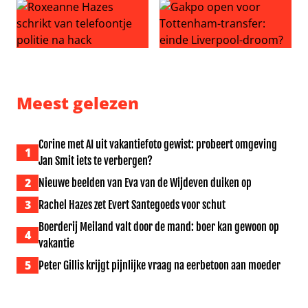
Roxeanne Hazes schrikt van telefoontje politie na hack
Gakpo open voor Tottenham-
Meest gelezen
Corine met AI uit vakantiefoto gewist: probeert omgeving
1
Jan Smit iets te verbergen?
2
Nieuwe beelden van Eva van de Wijdeven duiken op
3
Rachel Hazes zet Evert Santegoeds voor schut
Boerderij Meiland valt door de mand: boer kan gewoon op
4
vakantie
5
Peter Gillis krijgt pijnlijke vraag na eerbetoon aan moeder