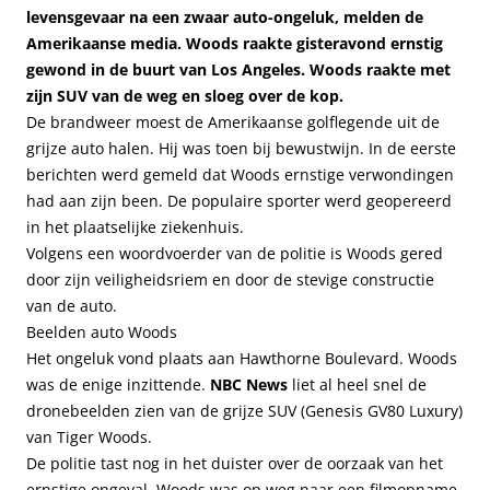
levensgevaar na een zwaar auto-ongeluk, melden de
Amerikaanse media. Woods raakte gisteravond ernstig
gewond in de buurt van Los Angeles. Woods raakte met
zijn SUV van de weg en sloeg over de kop.
De brandweer moest de Amerikaanse golflegende uit de
grijze auto halen. Hij was toen bij bewustwijn. In de eerste
berichten werd gemeld dat Woods ernstige verwondingen
had aan zijn been. De populaire sporter werd geopereerd
in het plaatselijke ziekenhuis.
Volgens een woordvoerder van de politie is Woods gered
door zijn veiligheidsriem en door de stevige constructie
van de auto.
Beelden auto Woods
Het ongeluk vond plaats aan Hawthorne Boulevard. Woods
was de enige inzittende.
NBC News
liet al heel snel de
dronebeelden zien van de grijze SUV (Genesis GV80 Luxury)
van Tiger Woods.
De politie tast nog in het duister over de oorzaak van het
ernstige ongeval. Woods was op weg naar een filmopname