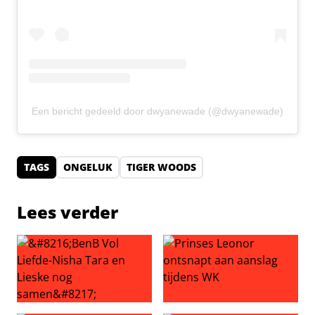
Een bericht gedeeld door dwyanewade (@dwyanewade)
TAGS
ONGELUK
TIGER WOODS
Lees verder
‘BenB Vol Liefde-Nisha Tara en Lieske nog samen’
Prinses Leonor ontsnapt aan