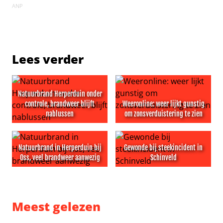
ANP
Lees verder
Natuurbrand Herperduin onder
controle, brandweer blijft
Weeronline: weer lijkt gunstig
nablussen
om zonsverduistering te zien
Natuurbrand Herperduin onder controle, brandweer blij
Weeronline: weer lijkt gunst
Natuurbrand in Herperduin bij
Gewonde bij steekincident in
Oss, veel brandweer aanwezig
Schinveld
Natuurbrand in Herperduin bij Oss, veel brandweer aan
Gewonde bij steekincident in
Meest gelezen