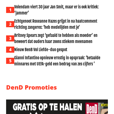
Volendam viert 30 jaar Jan Smit, maar er is ook kritiek:
1
‘jammer’
Echtgenoot Roxeanne Hazes grijpt in na haatcomment
2
richting zangeres: ‘heb medelijden met je’
Britney Spears zegt ‘gefaald te hebben als moeder’ en
3
beweert dat ouders haar zoons stiekem meenamen
4
Nieuw BenB Vol Liefde-duo gespot
Gianni Infantino opnieuw ernstig in opspraak: ‘betaalde
5
minnares met UEFA-geld een bedrag van zes cijfers ’
DenD Promoties