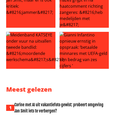
Volendam viert 30 jaar Jan Smit, maar er is ook kritiek: ‘
Echtgenoot Roxeanne Hazes g
Meidenband KATSEYE onder vuur na uitvallen tweede ba
Gianni Infantino opnieuw ern
Meest gelezen
Corine met AI uit vakantiefoto gewist: probeert omgeving
1
Jan Smit iets te verbergen?