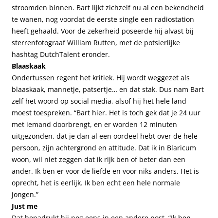
stroomden binnen. Bart lijkt zichzelf nu al een bekendheid
te wanen, nog voordat de eerste single een radiostation
heeft gehaald. Voor de zekerheid poseerde hij alvast bij
sterrenfotograaf William Rutten, met de potsierlijke
hashtag DutchTalent eronder.
Blaaskaak
Ondertussen regent het kritiek. Hij wordt weggezet als
blaaskaak, mannetje, patsertje… en dat stak. Dus nam Bart
zelf het woord op social media, alsof hij het hele land
moest toespreken. “Bart hier. Het is toch gek dat je 24 uur
met iemand doorbrengt, en er worden 12 minuten
uitgezonden, dat je dan al een oordeel hebt over de hele
persoon, zijn achtergrond en attitude. Dat ik in Blaricum
woon, wil niet zeggen dat ik rijk ben of beter dan een
ander. Ik ben er voor de liefde en voor niks anders. Het is
oprecht, het is eerlijk. Ik ben echt een hele normale
jongen.”
Just me
Dat benadrukt hij nog eens in een andere post. “Ik ben