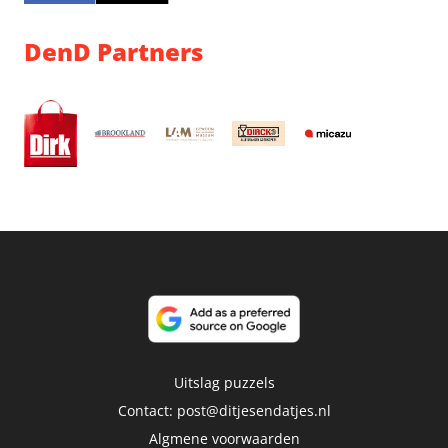
DenD Partners
Uitslag puzzels
Contact:
post@ditjesendatjes.nl
Algmene voorwaarden