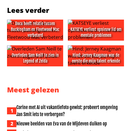
Lees verder
Docu heeft relatie tussen
Buckingham en Fleetwood Mac
KATSEYE verliest opnieuw lid om
verbeterd
mentale problemen
Docu heeft relatie tussen Buckingham en Fleetwood Ma
KATSEYE verliest opnieuw l
Overleden Sam Neill te zien in
Hind: Jerney Kaagman was de
Legend of Zelda
eerste die mijn talent erkende
Overleden Sam Neill te zien in Legend of Zelda
Hind: Jerney Kaagman was de
Meest gelezen
Corine met AI uit vakantiefoto gewist: probeert omgeving
1
Jan Smit iets te verbergen?
2
Nieuwe beelden van Eva van de Wijdeven duiken op