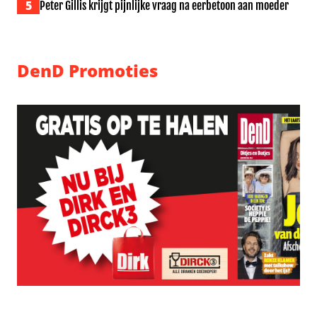
5
Peter Gillis krijgt pijnlijke vraag na eerbetoon aan moeder
DenD Promoties