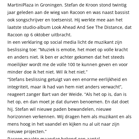
MartiniPlaza in Groningen. Stefan de Kroon stond twintig
jaar geleden aan de wieg van Racoon en was naast bassist
ook songschrijver en toetsenist. Hij werkte mee aan het
laatste studio-album Look Ahead And See The Distance, dat
Racoon op 6 oktober uitbracht.
In een verklaring op social media licht de muzikant zijn
beslissing toe: “Muziek is emotie, het moet op volle kracht
en anders niet. Ik ben er achter gekomen dat het steeds
moeilijker wordt me de volle 100 te kunnen geven en voor
minder doe ik het niet. Wil ik het niet.”
“Stefans beslissing getuigt van een enorme eerlijkheid en
integriteit, maar ik had van hem niet anders verwacht”,
reageert zanger Bart van der Weide. “Als het op is, dan is
het op, en dan moet je dat durven benoemen. En dat doet
hij. Stefan wil nieuwe paden bewandelen, nieuwe
horizonnen verkennen. Wij dragen hem als muzikant en als
mens hoog in het vaandel en kijken nu al uit naar zijn
nieuwe projecten.”
Racoon maakte maandag bekend een aantal