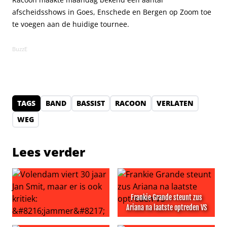
afscheidsshows in Goes, Enschede en Bergen op Zoom toe
te voegen aan de huidige tournee.
BuzzE
TAGS
BAND
BASSIST
RACOON
VERLATEN
WEG
Lees verder
Frankie Grande steunt zus
Ariana na laatste optreden VS
Volendam viert 30 jaar Jan Smit, maar er is ook kritiek: ‘
Frankie Grande steunt zus A