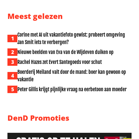
Meest gelezen
Corine met AI uit vakantiefoto gewist: probeert omgeving
1
Jan Smit iets te verbergen?
2
Nieuwe beelden van Eva van de Wijdeven duiken op
3
Rachel Hazes zet Evert Santegoeds voor schut
Boerderij Meiland valt door de mand: boer kan gewoon op
4
vakantie
5
Peter Gillis krijgt pijnlijke vraag na eerbetoon aan moeder
DenD Promoties