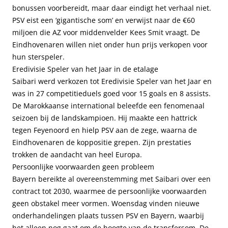
bonussen voorbereidt, maar daar eindigt het verhaal niet.
PSV eist een ‘gigantische som’ en verwijst naar de €60
miljoen die AZ voor middenvelder Kees Smit vraagt. De
Eindhovenaren willen niet onder hun prijs verkopen voor
hun sterspeler.
Eredivisie Speler van het Jaar in de etalage
Saibari werd verkozen tot Eredivisie Speler van het Jaar en
was in 27 competitieduels goed voor 15 goals en 8 assists.
De Marokkaanse international beleefde een fenomenaal
seizoen bij de landskampioen. Hij maakte een hattrick
tegen Feyenoord en hielp PSV aan de zege, waarna de
Eindhovenaren de koppositie grepen. Zijn prestaties
trokken de aandacht van heel Europa.
Persoonlijke voorwaarden geen probleem
Bayern bereikte al overeenstemming met Saibari over een
contract tot 2030, waarmee de persoonlijke voorwaarden
geen obstakel meer vormen. Woensdag vinden nieuwe
onderhandelingen plaats tussen PSV en Bayern, waarbij
het alleen nog gaat om de hoogte van de transfersom. De