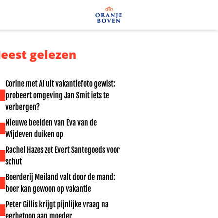
eest gelezen
Corine met AI uit vakantiefoto gewist:
probeert omgeving Jan Smit iets te
verbergen?
Nieuwe beelden van Eva van de
Wijdeven duiken op
Rachel Hazes zet Evert Santegoeds voor
schut
Boerderij Meiland valt door de mand:
boer kan gewoon op vakantie
Peter Gillis krijgt pijnlijke vraag na
eerbetoon aan moeder