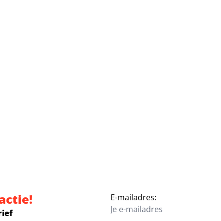
actie!
E-mailadres:
rief