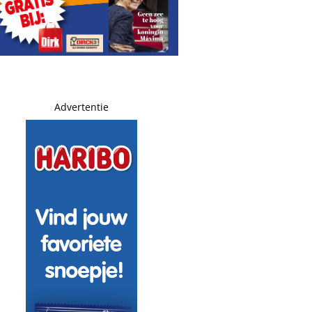
verleden vader
 is ineens mijn tantra-coach’
Advertentie