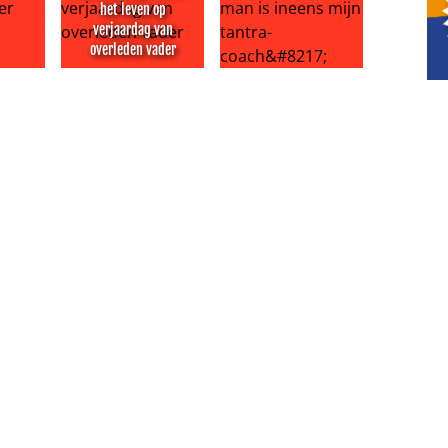
het leven op
verjaardag van
overleden vader
j met verkoop grachtenpand
 van de maand: Natasja Froger
Chrissy Teigen viert het leven op verjaardag van o
Vraag het aan Lieve: ‘Mijn man