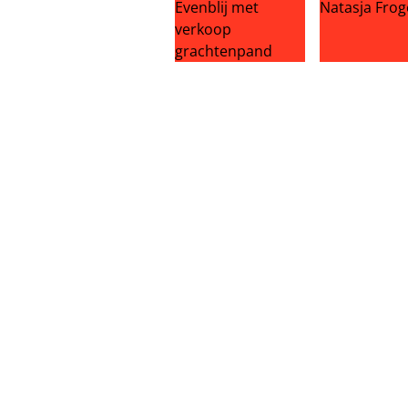
Zóveel winst maakt Frank Evenbli
Dierenvriend