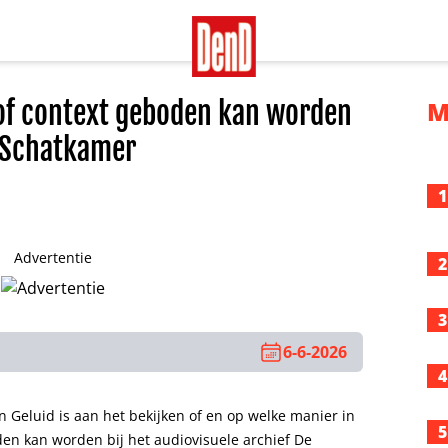
t of context geboden kan worden
M
 Schatkamer
1
Advertentie
2
3
6-6-2026
4
n Geluid is aan het bekijken of en op welke manier in
5
n kan worden bij het audiovisuele archief De