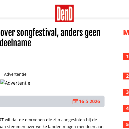
 over songfestival, anders geen
M
deelname
1
Advertentie
2
3
16-5-2026
4
 wil dat de omroepen die zijn aangesloten bij de
5
gaan stemmen over welke landen mogen meedoen aan