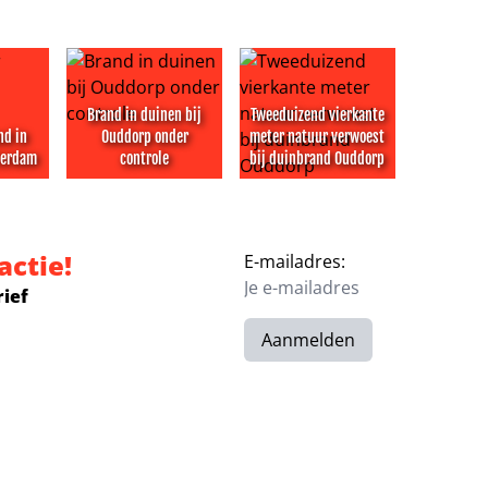
Brand in duinen bij
Tweeduizend vierkante
nd in
Ouddorp onder
meter natuur verwoest
terdam
controle
bij duinbrand Ouddorp
rzoeking gevangenis Sint Maarten
rand in flatgebouw Rotterdam
Brand in duinen bij Ouddorp onder controle
Tweeduizend vierkante meter
actie!
E-mailadres:
rief
Aanmelden