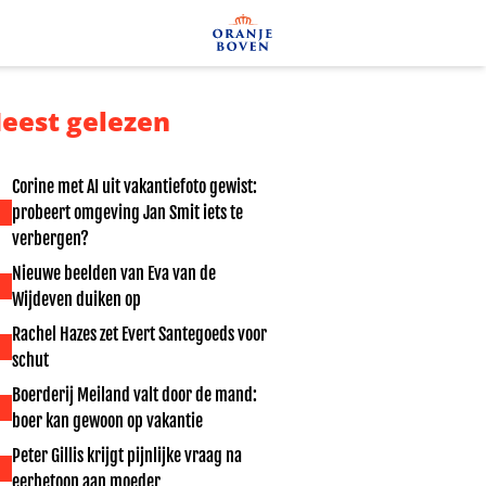
eest gelezen
Corine met AI uit vakantiefoto gewist:
probeert omgeving Jan Smit iets te
verbergen?
Nieuwe beelden van Eva van de
Wijdeven duiken op
Rachel Hazes zet Evert Santegoeds voor
schut
Boerderij Meiland valt door de mand:
boer kan gewoon op vakantie
Peter Gillis krijgt pijnlijke vraag na
eerbetoon aan moeder