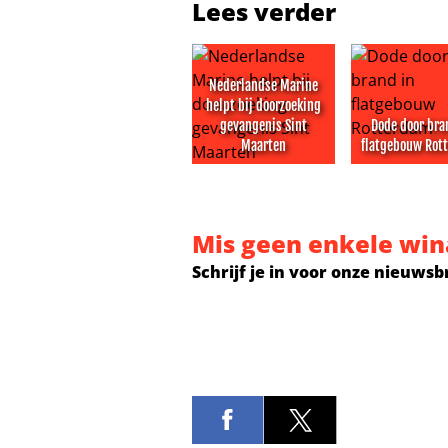
Lees verder
Nederlandse Marine
helpt bij doorzoeking
gevangenis Sint
Dode door bra
Maarten
flatgebouw Rot
Nederlandse Marine helpt bij doo
Dode door b
Mis geen enkele win
Schrijf je in voor onze nieuwsb