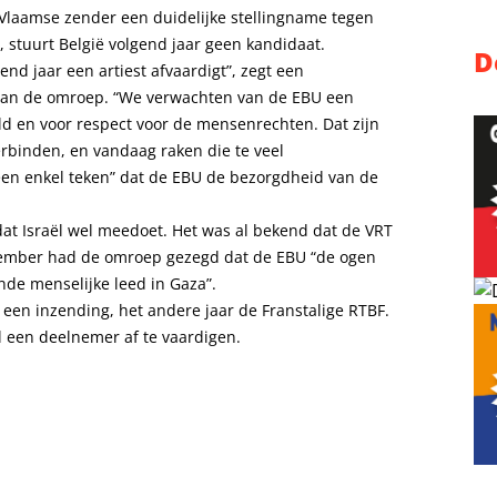
e Vlaamse zender een duidelijke stellingname tegen
, stuurt België volgend jaar geen kandidaat.
D
end jaar een artiest afvaardigt”, zegt een
 van de omroep. “We verwachten van de EBU een
ld en voor respect voor de mensenrechten. Dat zijn
rbinden, en vandaag raken die te veel
en enkel teken” dat de EBU de bezorgdheid van de
dat Israël wel meedoet. Het was al bekend dat de VRT
ecember had de omroep gezegd dat de EBU “de ogen
de menselijke leed in Gaza”.
ë een inzending, het andere jaar de Franstalige RTBF.
l een deelnemer af te vaardigen.