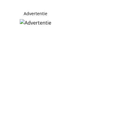
Advertentie
 natuur verwoest bij duinbrand Ouddorp