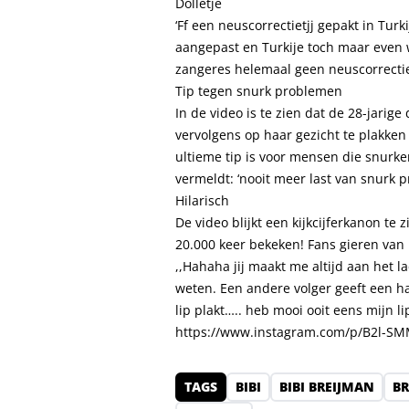
Dolletje
‘Ff een neuscorrectietjj gepakt in Turki
aangepast en Turkije toch maar even we
zangeres helemaal geen neuscorrectie
Tip tegen snurk problemen
In de video is te zien dat de 28-jarig
vervolgens op haar gezicht te plakken 
ultieme tip is voor mensen die snurke
vermeldt: ‘nooit meer last van snurk 
Hilarisch
De video blijkt een kijkcijferkanon te 
20.000 keer bekeken! Fans gieren van 
,,Hahaha jij maakt me altijd aan het l
weten. Een andere volger geeft een ha
lip plakt….. heb mooi ooit eens mijn l
https://www.instagram.com/p/B2l-S
TAGS
BIBI
BIBI BREIJMAN
BR