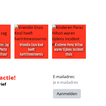
zen zag
Vriendin Enzo Knol
Kinderen Perez Hilton
rfecte
heeft
waren tijdens incident
ultuur
hartritmestoornis
thuis
 herinneringen’ aan Jerney Kaagman
huizen zag in Kaagman perfecte minister van Cultuur
Vriendin Enzo Knol heeft hartritmestoornis
Kinderen Perez Hilton waren ti
actie!
E-mailadres:
rief
Aanmelden