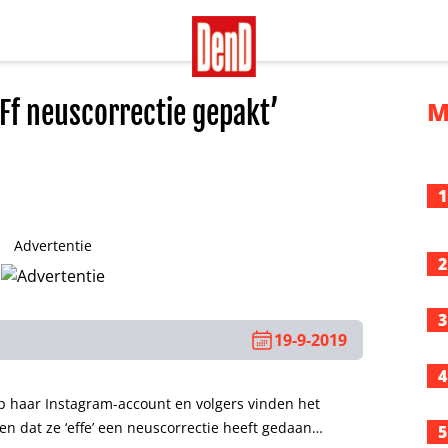
‘Ff neuscorrectie gepakt’
M
1
Advertentie
2
3
19-9-2019
4
op haar Instagram-account en volgers vinden het
ten dat ze ‘effe’ een neuscorrectie heeft gedaan…
5