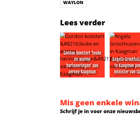
WAYLON
Lees verder
Gordon koestert ‘leuke
en warme
Angela Groothui
herinneringen’ aan
in Kaagman pe
Jerney Kaagman
minister van C
Gordon koestert ‘leuke en warme
Angela Groot
Mis geen enkele win
Schrijf je in voor onze nieuwsb