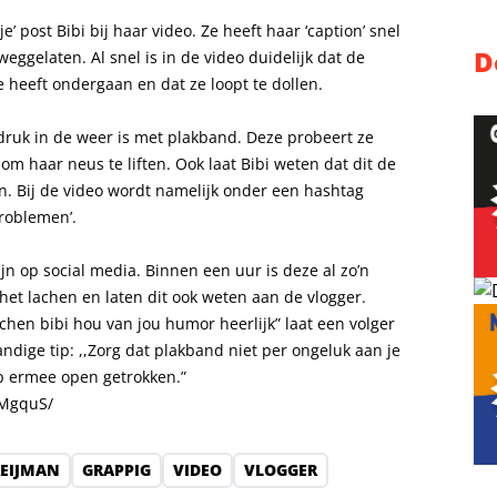
je’ post Bibi bij haar video. Ze heeft haar ‘caption’ snel
D
ggelaten. Al snel is in de video duidelijk dat de
 heeft ondergaan en dat ze loopt te dollen.
e druk in de weer is met plakband. Deze probeert ze
om haar neus te liften. Ook laat Bibi weten dat dit de
n. Bij de video wordt namelijk onder een hashtag
problemen’.
zijn op social media. Binnen een uur is deze al zo’n
het lachen en laten dit ook weten aan de vlogger.
achen bibi hou van jou humor heerlijk” laat een volger
ndige tip: ,,Zorg dat plakband niet per ongeluk aan je
ip ermee open getrokken.”
MMgquS/
EIJMAN
GRAPPIG
VIDEO
VLOGGER