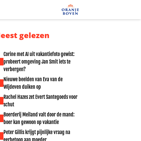
eest gelezen
Corine met AI uit vakantiefoto gewist:
probeert omgeving Jan Smit iets te
verbergen?
Nieuwe beelden van Eva van de
Wijdeven duiken op
Rachel Hazes zet Evert Santegoeds voor
schut
Boerderij Meiland valt door de mand:
boer kan gewoon op vakantie
Peter Gillis krijgt pijnlijke vraag na
eerbetoon aan moeder