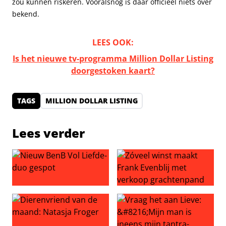
zou kunnen riskeren. Vooralsnog is daar officieel niets over
bekend.
LEES OOK:
Is het nieuwe tv-programma Million Dollar Listing
doorgestoken kaart?
TAGS
MILLION DOLLAR LISTING
Lees verder
Nieuw BenB Vol Liefde-duo gespot
Zóveel winst maakt Frank Ev