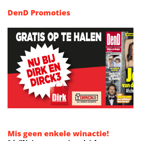
DenD Promoties
Mis geen enkele winactie!