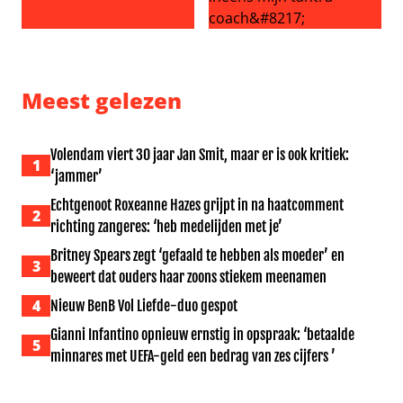
Dierenvriend van de maand: Natasja Froger
Vraag het aan Lieve: ‘Mijn ma
Meest gelezen
Volendam viert 30 jaar Jan Smit, maar er is ook kritiek:
1
‘jammer’
Echtgenoot Roxeanne Hazes grijpt in na haatcomment
2
richting zangeres: ‘heb medelijden met je’
Britney Spears zegt ‘gefaald te hebben als moeder’ en
3
beweert dat ouders haar zoons stiekem meenamen
4
Nieuw BenB Vol Liefde-duo gespot
Gianni Infantino opnieuw ernstig in opspraak: ‘betaalde
5
minnares met UEFA-geld een bedrag van zes cijfers ’