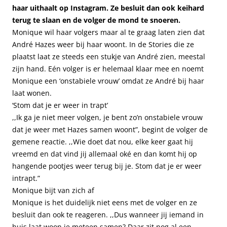
haar uithaalt op Instagram. Ze besluit dan ook keihard
terug te slaan en de volger de mond te snoeren.
Monique wil haar volgers maar al te graag laten zien dat
André Hazes weer bij haar woont. In de Stories die ze
plaatst laat ze steeds een stukje van André zien, meestal
zijn hand. Eén volger is er helemaal klaar mee en noemt
Monique een ‘onstabiele vrouw’ omdat ze André bij haar
laat wonen.
‘Stom dat je er weer in trapt’
,,Ik ga je niet meer volgen, je bent zo’n onstabiele vrouw
dat je weer met Hazes samen woont”, begint de volger de
gemene reactie. ,,Wie doet dat nou, elke keer gaat hij
vreemd en dat vind jij allemaal oké en dan komt hij op
hangende pootjes weer terug bij je. Stom dat je er weer
intrapt.”
Monique bijt van zich af
Monique is het duidelijk niet eens met de volger en ze
besluit dan ook te reageren. ,,Dus wanneer jij iemand in
huis laat woon je meteen samen? Daar zit nog al een