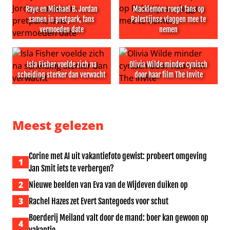
Raye en Michael B. Jordan
Macklemore roept fans op
samen in pretpark, fans
Palestijnse vlaggen mee te
vermoeden date
nemen
Raye en Michael B. Jordan samen in pretpark, fans ver
Macklemore roept fans op P
Isla Fisher voelde zich na
Olivia Wilde minder cynisch
scheiding sterker dan verwacht
door haar film The Invite
Isla Fisher voelde zich na scheiding sterker dan verwach
Olivia Wilde minder cynisch d
Meest gelezen
Corine met AI uit vakantiefoto gewist: probeert omgeving
1
Jan Smit iets te verbergen?
2
Nieuwe beelden van Eva van de Wijdeven duiken op
3
Rachel Hazes zet Evert Santegoeds voor schut
Boerderij Meiland valt door de mand: boer kan gewoon op
4