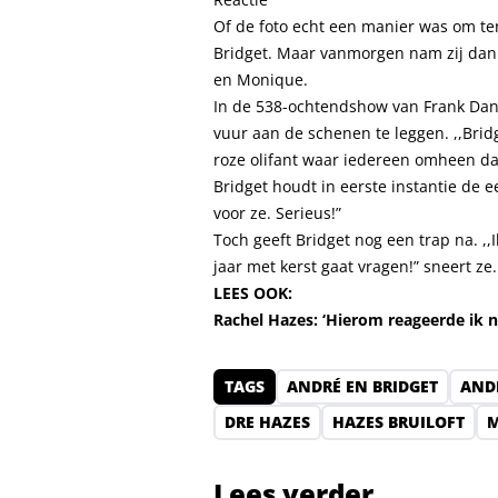
Of de foto echt een manier was om ter
Bridget. Maar vanmorgen nam zij dan 
en Monique.
In de 538-ochtendshow van Frank Dane
vuur aan de schenen te leggen. ,,Bri
roze olifant waar iedereen omheen dans
Bridget houdt in eerste instantie de eer
voor ze. Serieus!”
Toch geeft Bridget nog een trap na. ,,
jaar met kerst gaat vragen!” sneert ze.
LEES OOK:
Rachel Hazes: ‘Hierom reageerde ik n
TAGS
ANDRÉ EN BRIDGET
AND
DRE HAZES
HAZES BRUILOFT
M
Lees verder