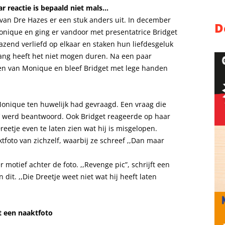
r reactie is bepaald niet mals…
 van Dre Hazes er een stuk anders uit. In december
D
Monique en ging er vandoor met presentatrice Bridget
razend verliefd op elkaar en staken hun liefdesgeluk
lang heeft het niet mogen duren. Na een paar
n van Monique en bleef Bridget met lege handen
onique ten huwelijk had gevraagd. Een vraag die
’ werd beantwoord. Ook Bridget reageerde op haar
eetje even te laten zien wat hij is misgelopen.
tfoto van zichzelf, waarbij ze schreef ,,Dan maar
motief achter de foto. ,,Revenge pic”, schrijft een
it. ,,Die Dreetje weet niet wat hij heeft laten
t een naaktfoto