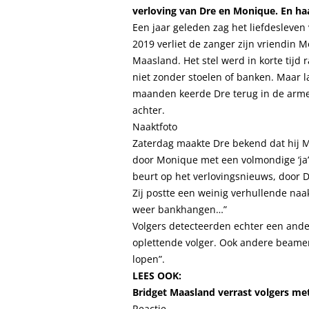
verloving van Dre en Monique. En haa
Een jaar geleden zag het liefdesleven
2019 verliet de zanger zijn vriendin 
Maasland. Het stel werd in korte tijd 
niet zonder stoelen of banken. Maar 
maanden keerde Dre terug in de arme
achter.
Naaktfoto
Zaterdag maakte Dre bekend dat hij M
door Monique met een volmondige ‘ja
beurt op het verlovingsnieuws, door Dr
Zij postte een weinig verhullende naak
weer bankhangen…”
Volgers detecteerden echter een ander 
oplettende volger. Ook andere beamen d
lopen”.
LEES OOK:
Bridget Maasland verrast volgers me
Reactie