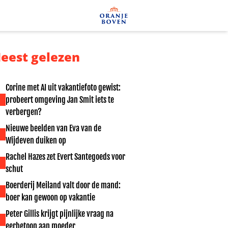
eest gelezen
Corine met AI uit vakantiefoto gewist:
probeert omgeving Jan Smit iets te
verbergen?
Nieuwe beelden van Eva van de
Wijdeven duiken op
Rachel Hazes zet Evert Santegoeds voor
schut
Boerderij Meiland valt door de mand:
boer kan gewoon op vakantie
Peter Gillis krijgt pijnlijke vraag na
eerbetoon aan moeder