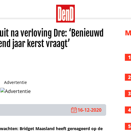
 uit na verloving Dre: ‘Benieuwd
M
end jaar kerst vraagt’
1
2
Advertentie
3
16-12-2020
4
5
wachten: Bridget Maasland heeft gereageerd op de