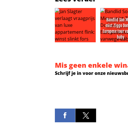
Bandlid Son 
mist Ziggo Do
Europese tour 
baby
Jan Slagter verlaagt vraagprijs van
Bandlid Son
Mis geen enkele win
Schrijf je in voor onze nieuwsb