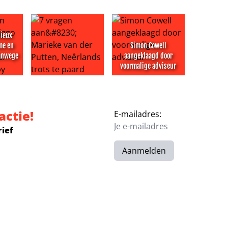
Mieux
me en
Simon Cowell
vanwege
aangeklaagd door
voormalige adviseur
 luxe appartement flink: winst slinkt fors
 Mieux mist Ziggo Dome en Europese tour vanwege baby
7 vragen aan… Marieke van der Putten, Neêrlands t
Simon Cowell aangeklaagd doo
actie!
E-mailadres:
rief
Aanmelden