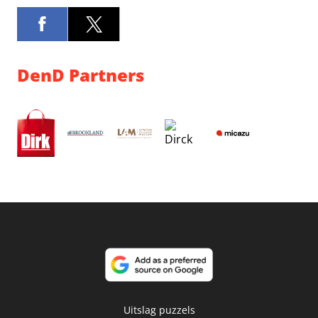
DenD Partners
Uitslag puzzels