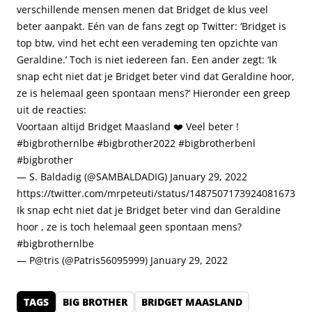
verschillende mensen menen dat Bridget de klus veel
beter aanpakt. Eén van de fans zegt op Twitter: ‘Bridget is
top btw, vind het echt een verademing ten opzichte van
Geraldine.’ Toch is niet iedereen fan. Een ander zegt: ‘Ik
snap echt niet dat je Bridget beter vind dat Geraldine hoor,
ze is helemaal geen spontaan mens?’ Hieronder een greep
uit de reacties:
Voortaan altijd Bridget Maasland ❤️ Veel beter !
#bigbrothernlbe
#bigbrother2022
#bigbrotherbenl
#bigbrother
— S. Baldadig (@SAMBALDADIG)
January 29, 2022
https://twitter.com/mrpeteuti/status/1487507173924081673
Ik snap echt niet dat je Bridget beter vind dan Geraldine
hoor , ze is toch helemaal geen spontaan mens?
#bigbrothernlbe
— P@tris (@Patris56095999)
January 29, 2022
TAGS
BIG BROTHER
BRIDGET MAASLAND