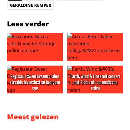
GERALDINE KEMPER
Lees verder
Roxeanne Hazes schrikt van telefoontje politie na hack
Acteur Peter Faber overlede
Regisseur Sweet Dreams: Faber
Earth, Wind & Fire stelt concert
straalde levenslust en had geen
met Richie uit om medische
ego
reden
Regisseur Sweet Dreams: Faber straalde levenslust en 
Earth, Wind & Fire stelt con
Meest gelezen