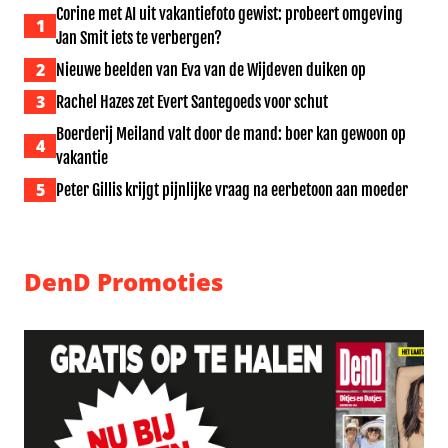
Corine met AI uit vakantiefoto gewist: probeert omgeving
1
Jan Smit iets te verbergen?
2
Nieuwe beelden van Eva van de Wijdeven duiken op
3
Rachel Hazes zet Evert Santegoeds voor schut
Boerderij Meiland valt door de mand: boer kan gewoon op
4
vakantie
5
Peter Gillis krijgt pijnlijke vraag na eerbetoon aan moeder
DenD Promoties