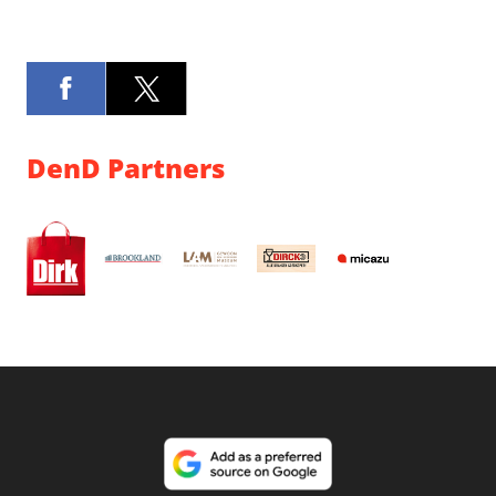
DenD Partners