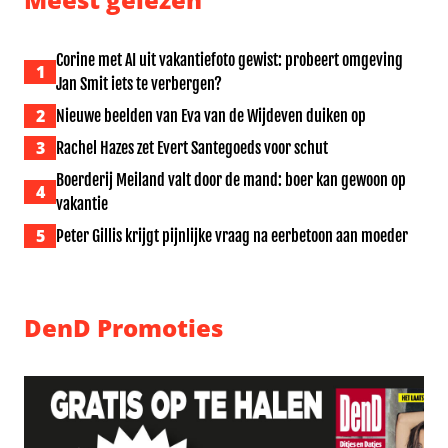
Corine met AI uit vakantiefoto gewist: probeert omgeving
1
Jan Smit iets te verbergen?
2
Nieuwe beelden van Eva van de Wijdeven duiken op
3
Rachel Hazes zet Evert Santegoeds voor schut
Boerderij Meiland valt door de mand: boer kan gewoon op
4
vakantie
5
Peter Gillis krijgt pijnlijke vraag na eerbetoon aan moeder
DenD Promoties