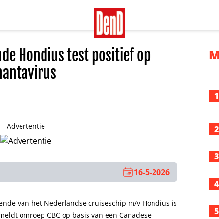
de Hondius test positief op
M
hantavirus
1
Advertentie
2
3
16-5-2026
4
ende van het Nederlandse cruiseschip m/v Hondius is
5
at meldt omroep CBC op basis van een Canadese