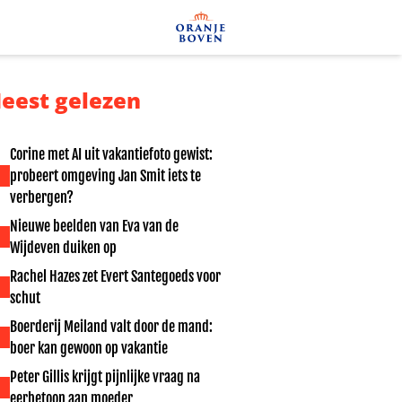
eest gelezen
Corine met AI uit vakantiefoto gewist:
probeert omgeving Jan Smit iets te
verbergen?
Nieuwe beelden van Eva van de
Wijdeven duiken op
Rachel Hazes zet Evert Santegoeds voor
schut
Boerderij Meiland valt door de mand:
boer kan gewoon op vakantie
Peter Gillis krijgt pijnlijke vraag na
eerbetoon aan moeder