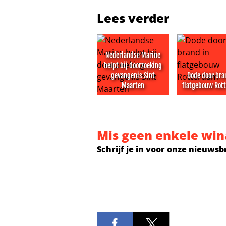
Lees verder
Nederlandse Marine
helpt bij doorzoeking
gevangenis Sint
Dode door bra
Maarten
flatgebouw Rot
Nederlandse Marine helpt bij doo
Dode door b
Mis geen enkele win
Schrijf je in voor onze nieuwsb