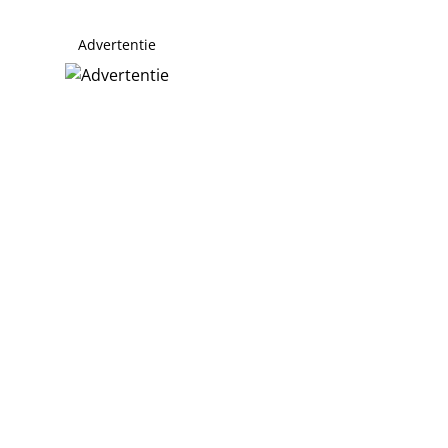
Advertentie
 natuur verwoest bij duinbrand Ouddorp