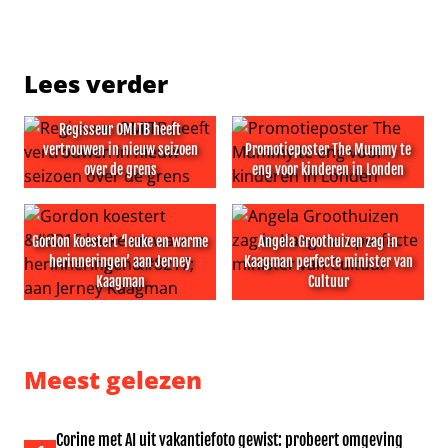
Lees verder
Regisseur OMITB heeft
vertrouwen in nieuw seizoen
Promotieposter The Mummy te
over de grens
eng voor kinderen in Londen
Regisseur OMITB heeft vertrouwen in nieuw seizoen ove
Promotieposter The Mummy t
Gordon koestert ‘leuke en warme
Angela Groothuizen zag in
herinneringen’ aan Jerney
Kaagman perfecte minister van
Kaagman
Cultuur
Gordon koestert ‘leuke en warme herinneringen’ aan J
Angela Groothuizen zag in K
Meest gelezen
Corine met AI uit vakantiefoto gewist: probeert omgeving