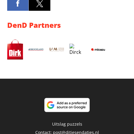
DenD Partners
Uitslag puzzels
Contact:
post@ditjesendatjes.nl