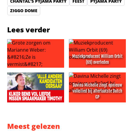
CHANTAL'S PYJAMA PARTY
FEEST
PYJAMA PARTY
ZIGGO DOME
Lees verder
Muziekproducent William Orbit
(69) overleden
Grote zorgen om Marianne Weber: ‘Ze is vermist’
Muziekproducent William Orb
Davina Michelle zingt opnieuw
volkslied bij allerlaatste Dutch
GP
Kijkers BenB Vol Liefde missen smaakmaker Timothy: ‘Al
Davina Michelle zingt opnieuw
Meest gelezen