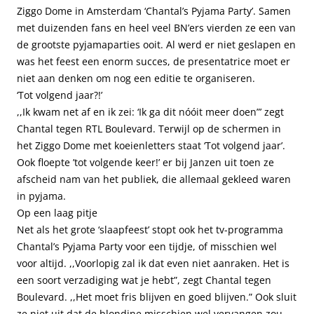
Ziggo Dome in Amsterdam ‘Chantal’s Pyjama Party’. Samen
met duizenden fans en heel veel BN’ers vierden ze een van
de grootste pyjamaparties ooit. Al werd er niet geslapen en
was het feest een enorm succes, de presentatrice moet er
niet aan denken om nog een editie te organiseren.
‘Tot volgend jaar?!’
,,Ik kwam net af en ik zei: ‘Ik ga dit nóóit meer doen”’ zegt
Chantal tegen RTL Boulevard. Terwijl op de schermen in
het Ziggo Dome met koeienletters staat ‘Tot volgend jaar’.
Ook floepte ’tot volgende keer!’ er bij Janzen uit toen ze
afscheid nam van het publiek, die allemaal gekleed waren
in pyjama.
Op een laag pitje
Net als het grote ‘slaapfeest’ stopt ook het tv-programma
Chantal’s Pyjama Party voor een tijdje, of misschien wel
voor altijd. ,,Voorlopig zal ik dat even niet aanraken. Het is
een soort verzadiging wat je hebt”, zegt Chantal tegen
Boulevard. ,,Het moet fris blijven en goed blijven.” Ook sluit
ze niet uit dat de blondine misschien wel vervangen zou