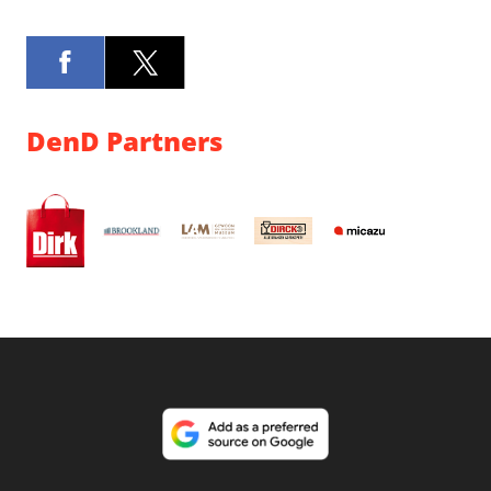
DenD Partners