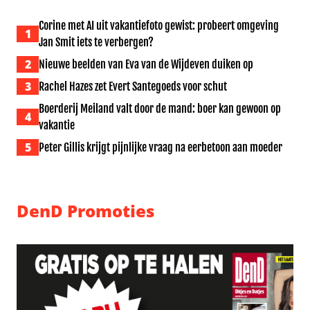
Corine met AI uit vakantiefoto gewist: probeert omgeving
1
Jan Smit iets te verbergen?
2
Nieuwe beelden van Eva van de Wijdeven duiken op
3
Rachel Hazes zet Evert Santegoeds voor schut
Boerderij Meiland valt door de mand: boer kan gewoon op
4
vakantie
5
Peter Gillis krijgt pijnlijke vraag na eerbetoon aan moeder
DenD Promoties