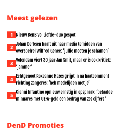
Meest gelezen
1
Nieuw BenB Vol Liefde-duo gespot
Johan Derksen haalt uit naar media temidden van
2
overspelrel Wilfred Genee: ‘jullie moeten je schamen’
Volendam viert 30 jaar Jan Smit, maar er is ook kritiek:
3
‘jammer’
Echtgenoot Roxeanne Hazes grijpt in na haatcomment
4
richting zangeres: ‘heb medelijden met je’
Gianni Infantino opnieuw ernstig in opspraak: ‘betaalde
5
minnares met UEFA-geld een bedrag van zes cijfers ’
DenD Promoties