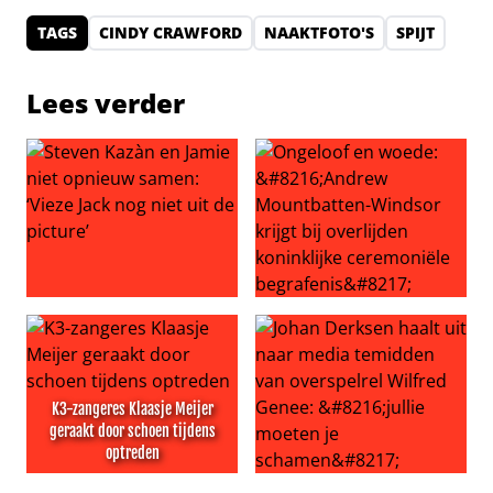
TAGS
CINDY CRAWFORD
NAAKTFOTO'S
SPIJT
Lees verder
Steven Kazàn en Jamie niet opnieuw samen: ‘Vieze Jack no
Ongeloof en woede: ‘Andrew M
K3-zangeres Klaasje Meijer
geraakt door schoen tijdens
optreden
K3-zangeres Klaasje Meijer geraakt door schoen tijdens
Johan Derksen haalt uit naar