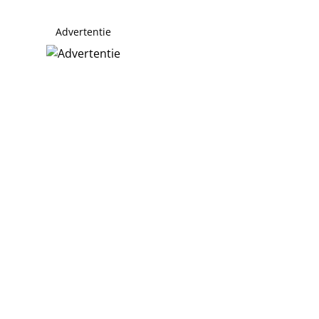
Advertentie
aan Jerney Kaagman
agman perfecte minister van Cultuur