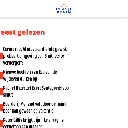
eest gelezen
Corine met AI uit vakantiefoto gewist:
probeert omgeving Jan Smit iets te
verbergen?
Nieuwe beelden van Eva van de
Wijdeven duiken op
Rachel Hazes zet Evert Santegoeds voor
schut
Boerderij Meiland valt door de mand:
boer kan gewoon op vakantie
Peter Gillis krijgt pijnlijke vraag na
eerbetoon aan moeder