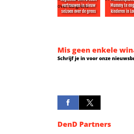
vertrouwen in nieuw
Mummy te eng
seizoen over de grens
kinderen in L
Regisseur OMITB heeft vertrouwen
Promotiepos
Mis geen enkele win
Schrijf je in voor onze nieuwsb
DenD Partners