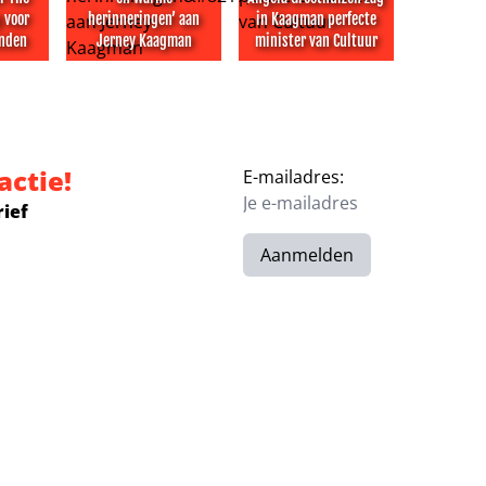
 voor
herinneringen’ aan
in Kaagman perfecte
onden
Jerney Kaagman
minister van Cultuur
 in nieuw seizoen over de grens
ter The Mummy te eng voor kinderen in Londen
Gordon koestert ‘leuke en warme herinneringen’ 
Angela Groothuizen zag in Ka
actie!
E-mailadres:
rief
Aanmelden