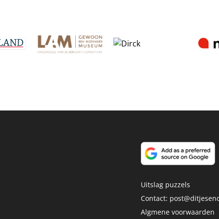
Uitslag puzzels
Contact:
post@ditjesend
Algmene voorwaarden