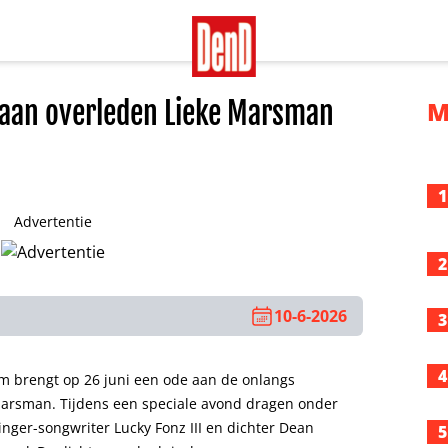
 aan overleden Lieke Marsman
M
1
Advertentie
2
10-6-2026
3
4
m brengt op 26 juni een ode aan de onlangs
 Marsman. Tijdens een speciale avond dragen onder
inger-songwriter Lucky Fonz III en dichter Dean
5