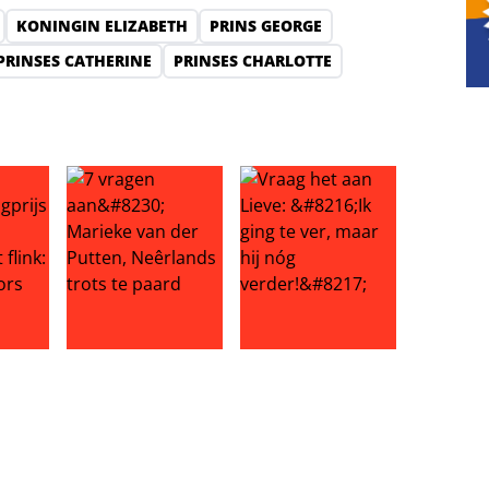
KONINGIN ELIZABETH
PRINS GEORGE
PRINSES CATHERINE
PRINSES CHARLOTTE
ur: ‘betaalde minnares met UEFA-geld een bedrag van zes ci
erlaagt vraagprijs van luxe appartement flink: winst slinkt fo
7 vragen aan… Marieke van der Putten, Neêrlands t
Vraag het aan Lieve: ‘Ik ging te