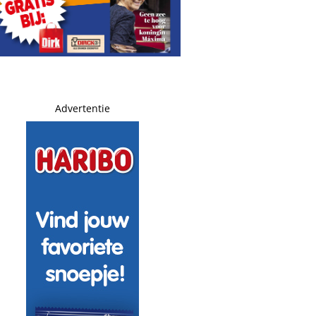
Advertentie
jfers ’
rs
rots te paard
 ver, maar hij nóg verder!’