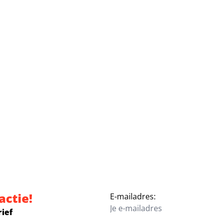
actie!
E-mailadres:
rief