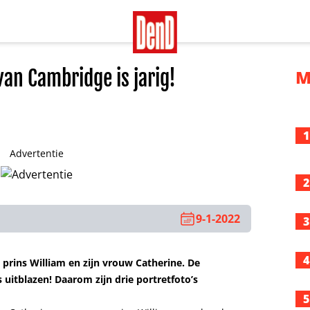
van Cambridge is jarig!
M
1
Advertentie
2
9-1-2022
3
4
 prins William en zijn vrouw Catherine. De
uitblazen! Daarom zijn drie portretfoto’s
5