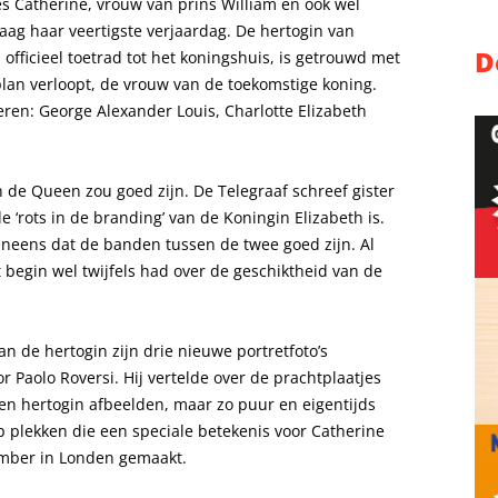
ses Catherine, vrouw van prins William en ook wel
aag haar veertigste verjaardag. De hertogin van
D
officieel toetrad tot het koningshuis, is getrouwd met
s plan verloopt, de vrouw van de toekomstige koning.
ren: George Alexander Louis, Charlotte Elizabeth
en de Queen zou goed zijn. De
Telegraaf
schreef gister
 ‘rots in de branding’ van de Koningin Elizabeth is.
neens dat de banden tussen de twee goed zijn. Al
 begin wel twijfels had over de geschiktheid van de
an de hertogin zijn drie nieuwe portretfoto’s
or Paolo Roversi. Hij vertelde over de prachtplaatjes
 een hertogin afbeelden, maar zo puur en eigentijds
p plekken die een speciale betekenis voor Catherine
ember in Londen gemaakt.