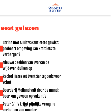
eest gelezen
Corine met AI uit vakantiefoto gewist:
probeert omgeving Jan Smit iets te
verbergen?
Nieuwe beelden van Eva van de
Wijdeven duiken op
Rachel Hazes zet Evert Santegoeds voor
schut
Boerderij Meiland valt door de mand:
boer kan gewoon op vakantie
Peter Gillis krijgt pijnlijke vraag na
eerbetoon aan moeder