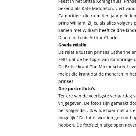
Feest in het Britse Koningshuis! Prin
bekend als Kate Middleton, viert vand
Cambridge, die ruim tien jaar geleden 
prins William. Zij is, als alles volgen
Samen met William heeft ze drie kinde
Diana en Louis Arthur Charles.
Goede relatie
De relatie tussen prinses Catherine 
zelfs dat de hertogin van Cambridge de
De Britse krant
The Mirror
schreef eve
meldt die krant dat de monarch in het
prinses.
Drie portretfoto’s
Ter ere van de veertigste verjaardag v
vrijgegeven. De foto’s zijn gemaakt do
het volgende: ,,Ik wilde haar niet als
mogelijk.” De foto’s worden getoond o
hebben. De foto’s zijn afgelopen nov