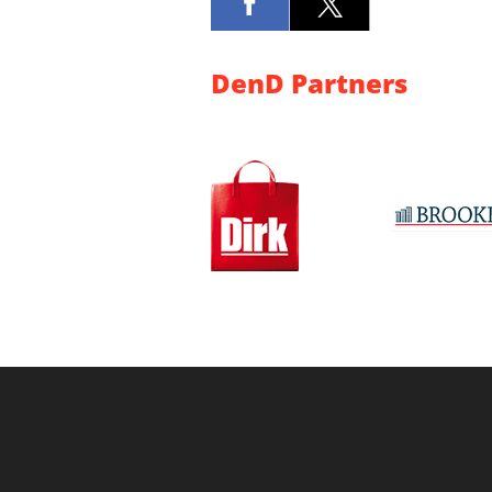
DenD Partners