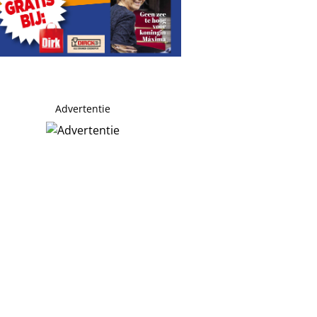
Advertentie
 je’
ders haar zoons stiekem meenamen
n der Kolk
aardse’ producer William Orbit