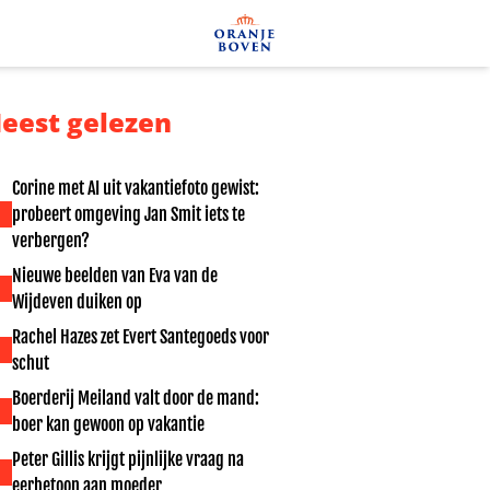
eest gelezen
Corine met AI uit vakantiefoto gewist:
probeert omgeving Jan Smit iets te
verbergen?
Nieuwe beelden van Eva van de
Wijdeven duiken op
Rachel Hazes zet Evert Santegoeds voor
schut
Boerderij Meiland valt door de mand:
boer kan gewoon op vakantie
Peter Gillis krijgt pijnlijke vraag na
eerbetoon aan moeder