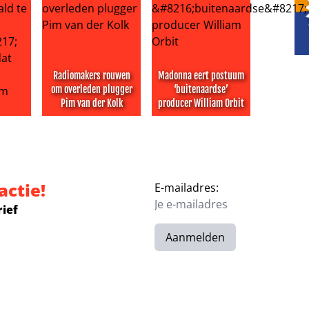
Radiomakers rouwen
Madonna eert postuum
om overleden plugger
‘buitenaardse’
Pim van der Kolk
producer William Orbit
 in na haatcomment richting zangeres: ‘heb medelijden met
rs zegt ‘gefaald te hebben als moeder’ en beweert dat ou
Radiomakers rouwen om overleden plugger Pim va
Madonna eert postuum ‘buiten
actie!
E-mailadres:
rief
Aanmelden