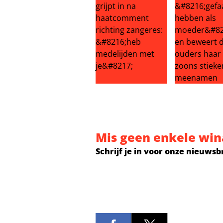
Echtgenoot Roxeanne Hazes grijpt
Britney Spea
Mis geen enkele win
Schrijf je in voor onze nieuwsb