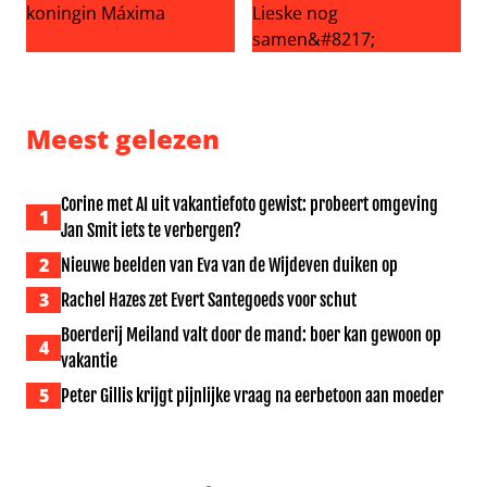
Broer geeft update over gezondheid moeder koningin 
‘BenB Vol Liefde-Nisha Tara 
Meest gelezen
Corine met AI uit vakantiefoto gewist: probeert omgeving
1
Jan Smit iets te verbergen?
2
Nieuwe beelden van Eva van de Wijdeven duiken op
3
Rachel Hazes zet Evert Santegoeds voor schut
Boerderij Meiland valt door de mand: boer kan gewoon op
4
vakantie
5
Peter Gillis krijgt pijnlijke vraag na eerbetoon aan moeder