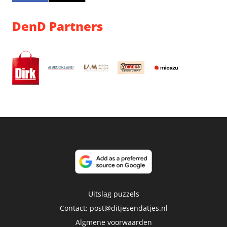
DenD Partners
Uitslag puzzels
Contact:
post@ditjesendatjes.nl
Algmene voorwaarden