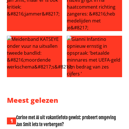
Volendam viert 30 jaar Jan Smit, maar er is ook kritiek: ‘
Echtgenoot Roxeanne Hazes g
Meidenband KATSEYE onder vuur na uitvallen tweede ba
Gianni Infantino opnieuw ern
Meest gelezen
Corine met AI uit vakantiefoto gewist: probeert omgeving
1
Jan Smit iets te verbergen?