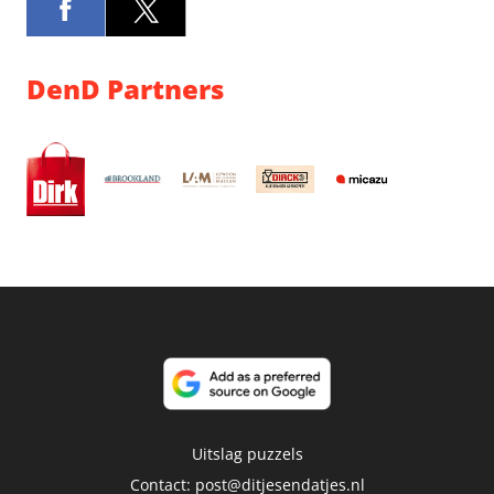
DenD Partners
Uitslag puzzels
Contact:
post@ditjesendatjes.nl