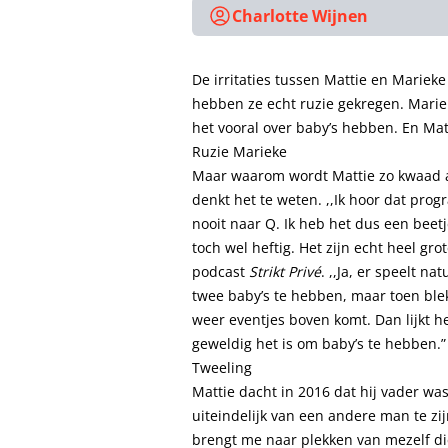
Charlotte Wijnen
De irritaties tussen Mattie en Marie
hebben ze echt ruzie gekregen. Marie
het vooral over baby’s hebben. En Mat
Ruzie Marieke
Maar waarom wordt Mattie zo kwaad al
denkt het te weten. ,,Ik hoor dat prog
nooit naar Q. Ik heb het dus een beet
toch wel heftig. Het zijn echt heel grot
podcast
Strikt Privé
. ,,Ja, er speelt n
twee baby’s te hebben, maar toen blek
weer eventjes boven komt. Dan lijkt h
geweldig het is om baby’s te hebben.”
Tweeling
Mattie dacht in 2016 dat hij vader w
uiteindelijk van een andere man te z
brengt me naar plekken van mezelf die 