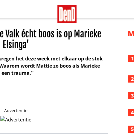
e Valk écht boos is op Marieke
M
Elsinga’
kregen het deze week met elkaar op de stok
1
 Waarom wordt Mattie zo boos als Marieke
t een trauma.''
2
3
Advertentie
4
5