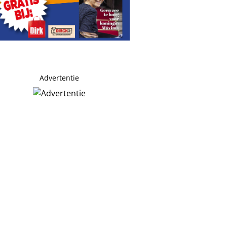
Advertentie
 ‘Alle andere kandidaten oersaai’
ondheid moeder koningin Máxima