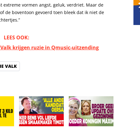
st extreme vormen angst, geluk, verdriet. Maar de
of de boventoon gevoerd toen bleek dat ik niet de
htertjes.”
LEES OOK:
 Valk krijgen ruzie in Qmusic-uitzending
IE VALK
‘Ze is vermist’
r eist 3 kilo eraf: Leonardo veel te zwaar!
Kijkers BenB Vol Liefde missen smaakmaker Timothy:
Broer geeft update over gez