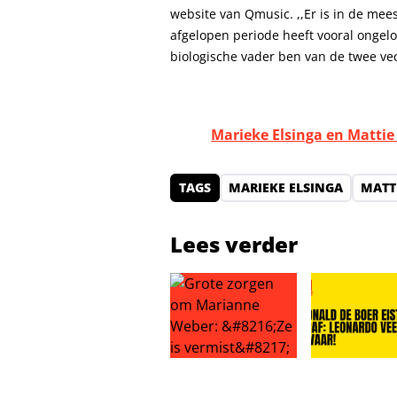
website van Qmusic. ,,Er is in de mee
afgelopen periode heeft vooral ongelo
biologische vader ben van de twee vec
Marieke Elsinga en Mattie
TAGS
MARIEKE ELSINGA
MATT
Lees verder
Grote zorgen om Marianne Weber: 
Ronald de Boe