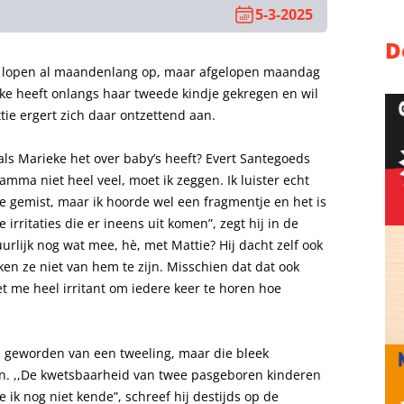
5-3-2025
D
ke lopen al maandenlang op, maar afgelopen maandag
ke heeft onlangs haar tweede kindje gekregen en wil
tie ergert zich daar ontzettend aan.
s Marieke het over baby’s heeft? Evert Santegoeds
ramma niet heel veel, moet ik zeggen. Ik luister echt
je gemist, maar ik hoorde wel een fragmentje en het is
e irritaties die er ineens uit komen”, zegt hij in de
atuurlijk nog wat mee, hè, met Mattie? Hij dacht zelf ook
en ze niet van hem te zijn. Misschien dat dat ook
et me heel irritant om iedere keer te horen hoe
as geworden van een tweeling, maar die bleek
ijn. ,,De kwetsbaarheid van twee pasgeboren kinderen
ik nog niet kende”, schreef hij destijds op de