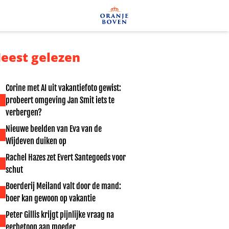
eest gelezen
Corine met AI uit vakantiefoto gewist:
probeert omgeving Jan Smit iets te
verbergen?
Nieuwe beelden van Eva van de
Wijdeven duiken op
Rachel Hazes zet Evert Santegoeds voor
schut
Boerderij Meiland valt door de mand:
boer kan gewoon op vakantie
Peter Gillis krijgt pijnlijke vraag na
eerbetoon aan moeder