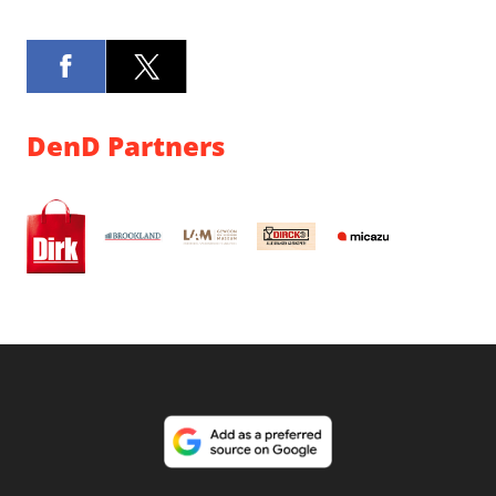
DenD Partners