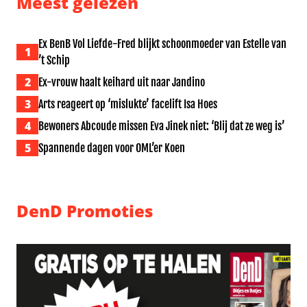
Meest gelezen
Ex BenB Vol Liefde-Fred blijkt schoonmoeder van Estelle van
1
’t Schip
2
Ex-vrouw haalt keihard uit naar Jandino
3
Arts reageert op ‘mislukte’ facelift Isa Hoes
4
Bewoners Abcoude missen Eva Jinek niet: ‘Blij dat ze weg is’
5
Spannende dagen voor OML’er Koen
DenD Promoties