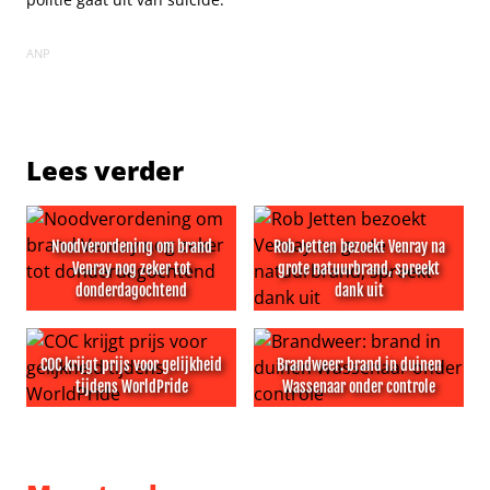
ANP
Lees verder
Noodverordening om brand
Rob Jetten bezoekt Venray na
Venray nog zeker tot
grote natuurbrand, spreekt
donderdagochtend
dank uit
Noodverordening om brand Venray nog zeker tot dond
Rob Jetten bezoekt Venray n
COC krijgt prijs voor gelijkheid
Brandweer: brand in duinen
tijdens WorldPride
Wassenaar onder controle
COC krijgt prijs voor gelijkheid tijdens WorldPride
Brandweer: brand in duinen