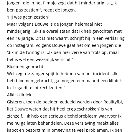
jongen, die in het filmpje zegt dat hij minderjarig is. ,,Ik
ben pas zestien!”, roept de jongen.
‘Hij was geen zestien’
Maar volgens Douwe is de jongen helemaal niet
minderjarig. ,,Ik zie overal staan dat ik heb gevochten met
een 16-jarige. Dit is niet waar!”, schrijft hij in een verklaring
op Instagram. Volgens Douwe gaat het om een jongen die
‘dik in de twintig’ is. ,,Ik ben hier verre van trots op, maar
het is wel een wezenlijk verschil.”
Bloemen gebracht
Wel zegt de zanger spijt te hebben van het incident. ,,Ik
heb bloemen gebracht, ga morgen een maand een kliniek
in. Ik ga dit echt rechtzetten.”
Afkickkliniek
Gisteren, toen de beelden gedeeld werden door Realityfbi,
liet Douwe weten dat hij ‘heel erg geschrokken’ is van
zichzelf. ,,Ik heb een serieus alcoholprobleem waarvoor ik
me nu ga laten behandelen. Deze verslaving maakt alles
kapot en bezorgt mijn omgeving te veel problemen. Ik ben