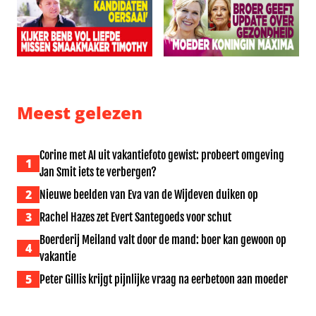
Kijkers BenB Vol Liefde missen smaakmaker Timothy: ‘Al
Broer geeft update over ge
Meest gelezen
Corine met AI uit vakantiefoto gewist: probeert omgeving
1
Jan Smit iets te verbergen?
2
Nieuwe beelden van Eva van de Wijdeven duiken op
3
Rachel Hazes zet Evert Santegoeds voor schut
Boerderij Meiland valt door de mand: boer kan gewoon op
4
vakantie
5
Peter Gillis krijgt pijnlijke vraag na eerbetoon aan moeder