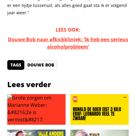
er een tijdje tussenuit, als alles goed gaat sta ik er volgend
jaar weer.”
LEES OOK:
Douwe Bob naar afkickkliniek: ‘Ik heb een serieus
alcoholprobleem’
TAGS
DOUWE BOB
Lees verder
Grote zorgen om Marianne Weber: ‘Ze is vermist’
Ronald de Boer eist 3 kilo er