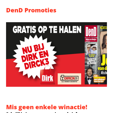
DenD Promoties
Mis geen enkele winactie!