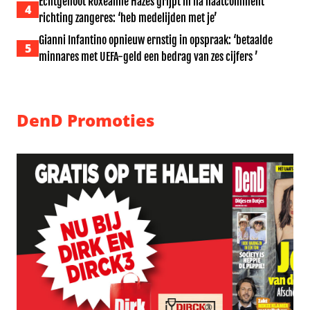
Echtgenoot Roxeanne Hazes grijpt in na haatcomment
4
richting zangeres: ‘heb medelijden met je’
Gianni Infantino opnieuw ernstig in opspraak: ‘betaalde
5
minnares met UEFA-geld een bedrag van zes cijfers ’
DenD Promoties