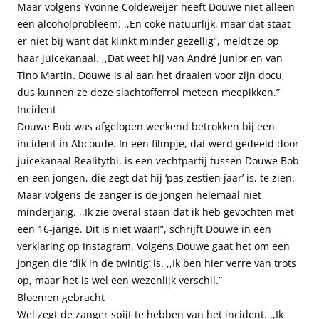
Maar volgens Yvonne Coldeweijer heeft Douwe niet alleen
een alcoholprobleem. ,,En coke natuurlijk, maar dat staat
er niet bij want dat klinkt minder gezellig”, meldt ze op
haar juicekanaal. ,,Dat weet hij van André junior en van
Tino Martin. Douwe is al aan het draaien voor zijn docu,
dus kunnen ze deze slachtofferrol meteen meepikken.”
Incident
Douwe Bob was afgelopen weekend betrokken bij een
incident in Abcoude. In een filmpje, dat werd gedeeld door
juicekanaal Realityfbi, is een vechtpartij tussen Douwe Bob
en een jongen, die zegt dat hij ‘pas zestien jaar’ is, te zien.
Maar volgens de zanger is de jongen helemaal niet
minderjarig. ,,Ik zie overal staan dat ik heb gevochten met
een 16-jarige. Dit is niet waar!”, schrijft Douwe in een
verklaring op Instagram. Volgens Douwe gaat het om een
jongen die ‘dik in de twintig’ is. ,,Ik ben hier verre van trots
op, maar het is wel een wezenlijk verschil.”
Bloemen gebracht
Wel zegt de zanger spijt te hebben van het incident. ,,Ik