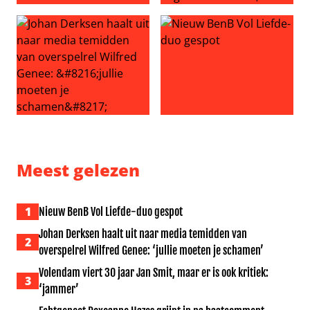
Steven Kazàn en Jamie niet opnieuw samen: ‘Vieze Jack no
Ongeloof en woede: ‘Andrew M
Johan Derksen haalt uit naar media temidden van overspe
Nieuw BenB Vol Liefde-duo 
Meest gelezen
1
Nieuw BenB Vol Liefde-duo gespot
Johan Derksen haalt uit naar media temidden van
2
overspelrel Wilfred Genee: ‘jullie moeten je schamen’
Volendam viert 30 jaar Jan Smit, maar er is ook kritiek:
3
‘jammer’