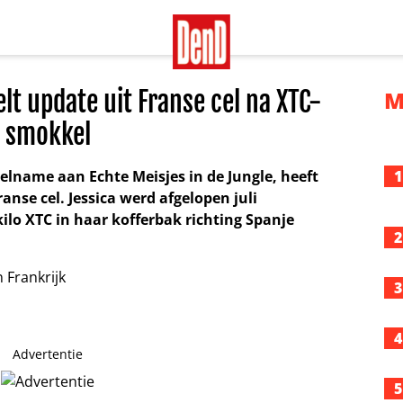
lt update uit Franse cel na XTC-
M
smokkel
elname aan Echte Meisjes in de Jungle, heeft
1
nse cel. Jessica werd afgelopen juli
ilo XTC in haar kofferbak richting Spanje
2
3
4
Advertentie
5