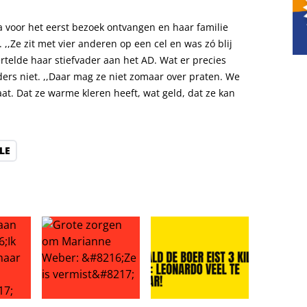
 voor het eerst bezoek ontvangen en haar familie
,,Ze zit met vier anderen op een cel en was zó blij
telde haar stiefvader aan het AD. Wat er precies
ers niet. ,,Daar mag ze niet zomaar over praten. We
at. Dat ze warme kleren heeft, wat geld, dat ze kan
LE
tten, Neêrlands trots te paard
 Lieve: ‘Ik ging te ver, maar hij nóg verder!’
Grote zorgen om Marianne Weber: ‘Ze is vermist’
Ronald de Boer eist 3 kilo eraf