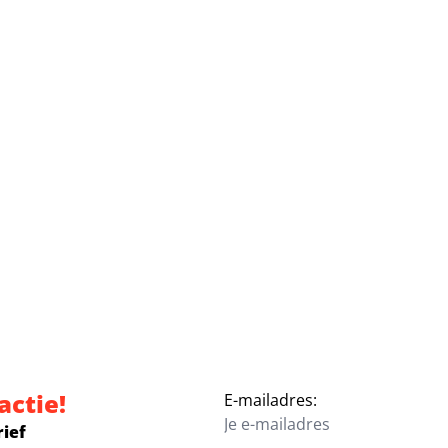
actie!
E-mailadres:
rief