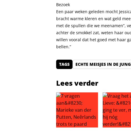
Bezoek
Een paar weken geleden mocht Jessica
bracht warme kleren en wat geld mee. 
met de spullen die we meenamen”, ver
achter de smokkel zat, weten haar oud
willen vooral dat het goed met haar ga
bellen.”
TAGS
ECHTE MEISJES IN DE JUNG
Lees verder
7 vragen aan… Marieke van der Pu
Vraag het aan