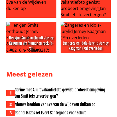
Nieuwe beelden van Eva van de Wijdeven duiken op
Corine met AI uit vakantiefo
Henkjan Smits onthoudt Jerney
Kaagman als ‘humor en rock-‘n-
Zangeres en Idols-jurylid Jerney
roll’
Kaagman (79) overleden
Henkjan Smits onthoudt Jerney Kaagman als ‘humor en ro
Zangeres en Idols-jurylid Je
Meest gelezen
Corine met AI uit vakantiefoto gewist: probeert omgeving
1
Jan Smit iets te verbergen?
2
Nieuwe beelden van Eva van de Wijdeven duiken op
3
Rachel Hazes zet Evert Santegoeds voor schut