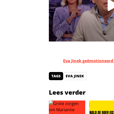
Eva Jinek geëmotioneerd 
TAGS
EVA JINEK
Lees verder