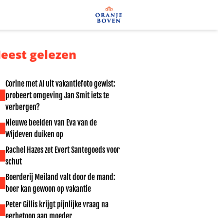
eest gelezen
Corine met AI uit vakantiefoto gewist:
probeert omgeving Jan Smit iets te
verbergen?
Nieuwe beelden van Eva van de
Wijdeven duiken op
Rachel Hazes zet Evert Santegoeds voor
schut
Boerderij Meiland valt door de mand:
boer kan gewoon op vakantie
Peter Gillis krijgt pijnlijke vraag na
eerbetoon aan moeder