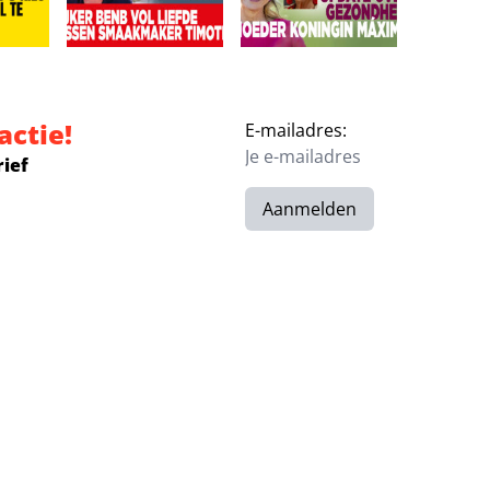
‘Ze is vermist’
r eist 3 kilo eraf: Leonardo veel te zwaar!
Kijkers BenB Vol Liefde missen smaakmaker Timothy:
Broer geeft update over gez
actie!
E-mailadres:
rief
Aanmelden