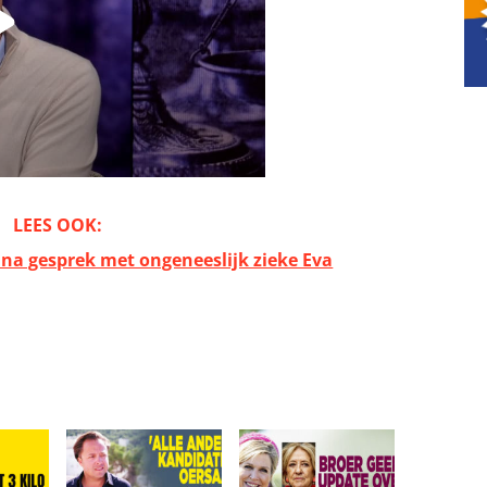
LEES OOK:
na gesprek met ongeneeslijk zieke Eva