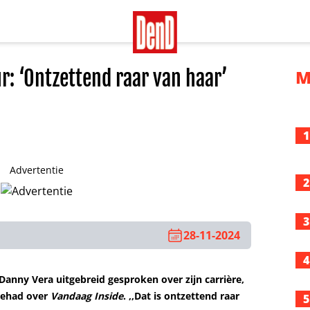
r: ‘Ontzettend raar van haar’
M
1
Advertentie
2
3
28-11-2024
4
 Danny Vera uitgebreid gesproken over zijn carrière,
gehad over
Vandaag Inside
. ,,Dat is ontzettend raar
5