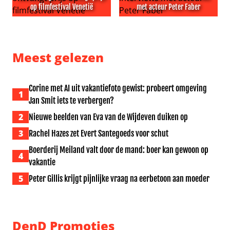
op filmfestival Venetië
met acteur Peter Faber
Luca Guadagnino ontvangt prijs op filmfestival Venetië
NPO herhaalt twee interview
Meest gelezen
Corine met AI uit vakantiefoto gewist: probeert omgeving
1
Jan Smit iets te verbergen?
2
Nieuwe beelden van Eva van de Wijdeven duiken op
3
Rachel Hazes zet Evert Santegoeds voor schut
Boerderij Meiland valt door de mand: boer kan gewoon op
4
vakantie
5
Peter Gillis krijgt pijnlijke vraag na eerbetoon aan moeder
DenD Promoties