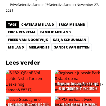
— PriveDetectiveSander (@DetectiveSander)
November 27,
2021
TAGS
CHATEAU MEILAND
ERICA MEILAND
ERICA RENKEMA
FAMILIE MEILAND
FREEK VAN NOORTWIJK
KATJA SCHUURMAN
MEILAND
MEILANDJES
SANDER VAN BETTEN
Lees verder
Regisseur Jurassic Park 8 stapt
op na ‘onenigheid’ met studio
‘BenB Vol Liefde-Nisha Tara en Lieske nog samen’
Regisseur Jurassic Park 8 st
Luca Guadagnino ontvangt prijs
NPO herhaalt twee interviews