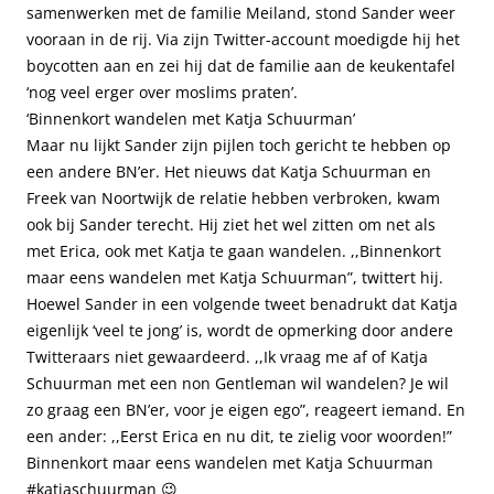
samenwerken met de familie Meiland, stond Sander weer
vooraan in de rij. Via zijn Twitter-account moedigde hij het
boycotten aan en zei hij dat de familie aan de keukentafel
‘nog veel erger over moslims praten’.
‘Binnenkort wandelen met Katja Schuurman’
Maar nu lijkt Sander zijn pijlen toch gericht te hebben op
een andere BN’er. Het nieuws dat Katja Schuurman en
Freek van Noortwijk de relatie hebben verbroken, kwam
ook bij Sander terecht. Hij ziet het wel zitten om net als
met Erica, ook met Katja te gaan wandelen. ,,Binnenkort
maar eens wandelen met Katja Schuurman”, twittert hij.
Hoewel Sander in een volgende tweet benadrukt dat Katja
eigenlijk ‘veel te jong’ is, wordt de opmerking door andere
Twitteraars niet gewaardeerd. ,,Ik vraag me af of Katja
Schuurman met een non Gentleman wil wandelen? Je wil
zo graag een BN’er, voor je eigen ego”, reageert iemand. En
een ander: ,,Eerst Erica en nu dit, te zielig voor woorden!”
Binnenkort maar eens wandelen met Katja Schuurman
#katjaschuurman
😉