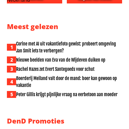
Leon Ramakers begint eerste countryradiozender van 
Playboy: cover zonder Jern
Meest gelezen
Corine met AI uit vakantiefoto gewist: probeert omgeving
1
Jan Smit iets te verbergen?
2
Nieuwe beelden van Eva van de Wijdeven duiken op
3
Rachel Hazes zet Evert Santegoeds voor schut
Boerderij Meiland valt door de mand: boer kan gewoon op
4
vakantie
5
Peter Gillis krijgt pijnlijke vraag na eerbetoon aan moeder
DenD Promoties