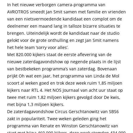
In het nieuwe verborgen camera-programma van
AVROTROS smeedt Jan Smit samen met familie en vrienden
van een nietsvermoedende kandidaat een complot om de
deelnemer een maand lang in talloze bizarre situaties te
brengen. Uiteindelijk wordt de kandidaat naar de studio
gelokt voor de grote onthulling en zegt Jan Smit namens
het hele team ‘sorry voor alles’.
Met 820.000 kijkers staat de eerste aflevering van de
nieuwe zaterdagavondshow op negende plaats in de lijst
van bestbekeken programma’s van zaterdag. Bovenaan
prijkt Oh wat een jaar, het programma van Linda de Mol
scoort al weken goed en trok deze week ruim 1,85 miljoen
kijkers naar RTL 4. Het NOS Journaal van acht uur staat op
twee met ruim 1,82 miljoen kijkers gevolgd door De kwis,
met bijna 1,3 miljoen kijkers.
De zaterdagavondshow Circus Gerschtanowitz van SBS6
zakt in populariteit. Twee weken geleden ging het
programma van Renate en Winston Gerschtanowitz van
start met bijna 460.000 kijkers, deze week stemden 434.000