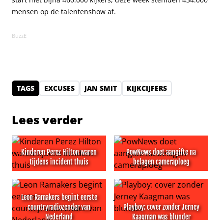
mensen op de talentenshow af.
BuzzE
TAGS
EXCUSES
JAN SMIT
KIJKCIJFERS
Lees verder
Kinderen Perez Hilton waren
PowNews doet aangifte na
tijdens incident thuis
belagen cameraploeg
Kinderen Perez Hilton waren tijdens incident thuis
PowNews doet aangifte na b
Leon Ramakers begint eerste
countryradiozender van
Playboy: cover zonder Jerney
Nederland
Kaagman was blunder