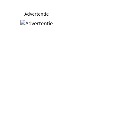
Advertentie
e verbergen?
om te groeien
den