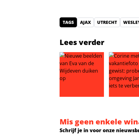
TAGS
AJAX
UTRECHT
WESLEY
Lees verder
Nieuwe beelden van Eva van de W
Corine met AI
Mis geen enkele win
Schrijf je in voor onze nieuwsb