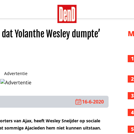
 dat Yolanthe Wesley dumpte’
M
1
Advertentie
2
3
16-6-2020
4
orters van Ajax, heeft Wesley Sneijder op sociale
 dat sommige Ajacieden hem niet kunnen uitstaan.
5