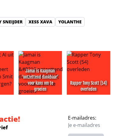
 SNEIJDER
XESS XAVA
YOLANTHE
Jamai is Kaagman
‘ontzettend dankbaar’
voor kans om te
Rapper Tony Scott (54)
groeien
overleden
ijdeven duiken op
 uit vakantiefoto gewist: probeert omgeving Jan Smit iets t
Jamai is Kaagman ‘ontzettend dankbaar’ voor kans 
Rapper Tony Scott (54) overle
actie!
E-mailadres:
rief