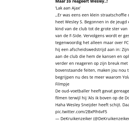
Maar zó reageert Wesley..!
‘Lak aan Ajax’
,,Er was eens een klein straatschoffie
heet Wesley S. Begonnen in de jeugd e
kind van de club tot de grote ster va
van de
F-Side
. Vervolgens wordt er ge
tegenwoordig het alleen maar over FC-
hij een afscheidswedstrijd aan in: Zijn
aan de club die hem de kansen en opl
verder en reageren op zijn breuk met 
bovenstaande feiten, maken jou nou t
begrijpen nu des te meer waarom Yolan
Filmpje
De oud-voetballer heeft gevat gereage
filmen terwijl hij ‘Als ik boven op de D
Haha Wesley Sneijder heeft schijt. Da
pic.twitter.com/2BxPlh6vF5
— DeKruikenzeiker (@DeKruikenzeike