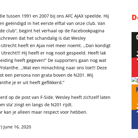
D
 die tussen 1991 en 2007 bij ons AFC AJAX speelde. Hij
n geëindigd in het eerste elftal van onze club. Van
n de club”, begint het verhaal op de Facebookpagina
schreven dat het schandalig is dat Wesley
Utrecht heeft en Ajax niet meer noemt. ,,Dan kondigt
 Utrecht!!! Hij heeft er nog nooit gespeeld. Heeft lak
eiding heeft gegeven!” De supporters gaan nog wat
Yolanthe. ,,Wat een minachting naar ons toe!!! Deze
ot een persona non grata boven de N201. Wij
the je er uit heeft geflikkerd.”
erd op de post van F-Side. Wesley heeft zichzelf laten
om sta’ zingt en langs de N201 rijdt.
ar kan je alleen maar respect voor hebben.
r)
June 16, 2020