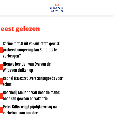
eest gelezen
Corine met AI uit vakantiefoto gewist:
probeert omgeving Jan Smit iets te
verbergen?
Nieuwe beelden van Eva van de
Wijdeven duiken op
Rachel Hazes zet Evert Santegoeds voor
schut
Boerderij Meiland valt door de mand:
boer kan gewoon op vakantie
Peter Gillis krijgt pijnlijke vraag na
eerbetoon aan moeder