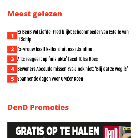
Meest gelezen
Ex BenB Vol Liefde-Fred blijkt schoonmoeder van Estelle van
1
’t Schip
2
Ex-vrouw haalt keihard uit naar Jandino
3
Arts reageert op ‘mislukte’ facelift Isa Hoes
4
Bewoners Abcoude missen Eva Jinek niet: ‘Blij dat ze weg is’
5
Spannende dagen voor OML’er Koen
DenD Promoties