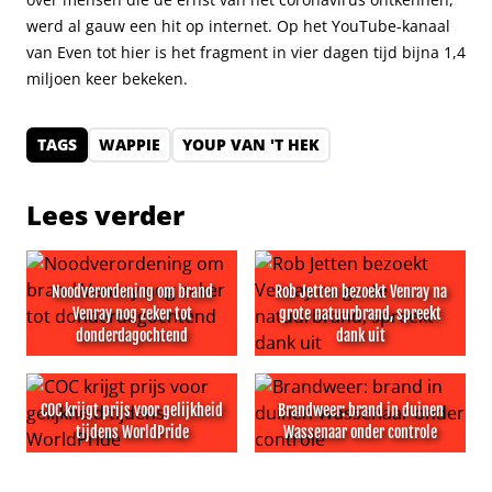
werd al gauw een hit op internet. Op het YouTube-kanaal
van Even tot hier is het fragment in vier dagen tijd bijna 1,4
miljoen keer bekeken.
TAGS
WAPPIE
YOUP VAN 'T HEK
Lees verder
Noodverordening om brand
Rob Jetten bezoekt Venray na
Venray nog zeker tot
grote natuurbrand, spreekt
donderdagochtend
dank uit
Noodverordening om brand Venray nog zeker tot dond
Rob Jetten bezoekt Venray n
COC krijgt prijs voor gelijkheid
Brandweer: brand in duinen
tijdens WorldPride
Wassenaar onder controle
COC krijgt prijs voor gelijkheid tijdens WorldPride
Brandweer: brand in duinen