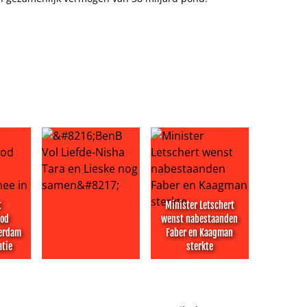
t
Minister Letschert
bod
wenst nabestaanden
terdam
Faber en Kaagman
atie
sterkte
aakmaker Timothy: ‘Alle andere kandidaten oersaai’
pnameverbod rechtbank Rotterdam mee in evaluatie
‘BenB Vol Liefde-Nisha Tara en Lieske nog samen’
Minister Letschert wenst nab