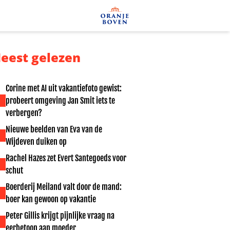
eest gelezen
Corine met AI uit vakantiefoto gewist:
probeert omgeving Jan Smit iets te
verbergen?
Nieuwe beelden van Eva van de
Wijdeven duiken op
Rachel Hazes zet Evert Santegoeds voor
schut
Boerderij Meiland valt door de mand:
boer kan gewoon op vakantie
Peter Gillis krijgt pijnlijke vraag na
eerbetoon aan moeder