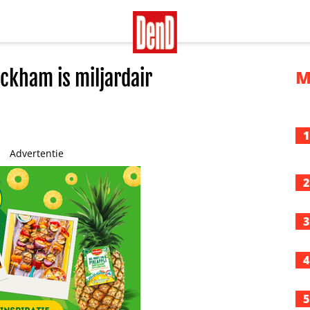
eckham is miljardair
M
1
Advertentie
2
3
4
5