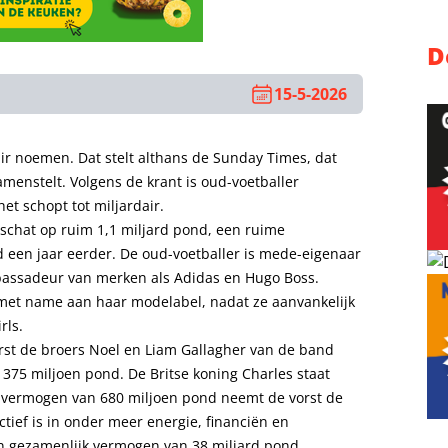
D
15-5-2026
ir noemen. Dat stelt althans de Sunday Times, dat
 samenstelt. Volgens de krant is oud-voetballer
et schopt tot miljardair.
schat op ruim 1,1 miljard pond, een ruime
 een jaar eerder. De oud-voetballer is mede-eigenaar
bassadeur van merken als Adidas en Hugo Boss.
met name aan haar modelabel, nadat ze aanvankelijk
rls.
eerst de broers Noel en Liam Gallagher van de band
375 miljoen pond. De Britse koning Charles staat
t vermogen van 680 miljoen pond neemt de vorst de
actief is in onder meer energie, financiën en
en gezamenlijk vermogen van 38 miljard pond.