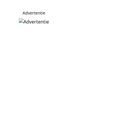
Advertentie
estaanden Faber en Kaagman sterkte