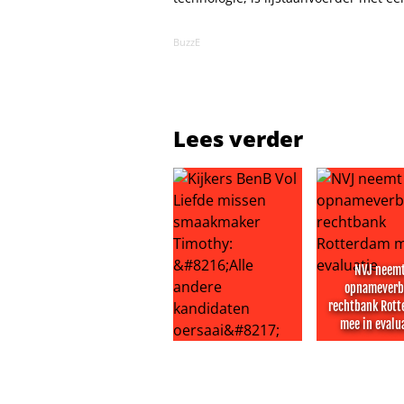
BuzzE
Lees verder
NVJ neem
opnamever
rechtbank Rot
mee in evalu
Kijkers BenB Vol Liefde missen sm
NVJ neemt o