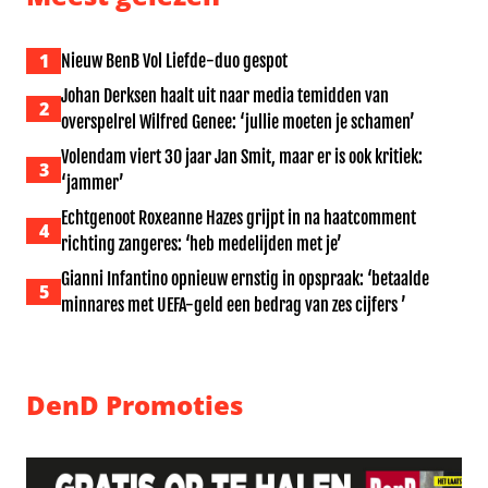
1
Nieuw BenB Vol Liefde-duo gespot
Johan Derksen haalt uit naar media temidden van
2
overspelrel Wilfred Genee: ‘jullie moeten je schamen’
Volendam viert 30 jaar Jan Smit, maar er is ook kritiek:
3
‘jammer’
Echtgenoot Roxeanne Hazes grijpt in na haatcomment
4
richting zangeres: ‘heb medelijden met je’
Gianni Infantino opnieuw ernstig in opspraak: ‘betaalde
5
minnares met UEFA-geld een bedrag van zes cijfers ’
DenD Promoties