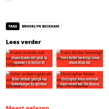
BuzzE
TAGS
BROOKLYN BECKHAM
Lees verder
Ariana Grande met petal op
Travis Barker bevestigt nieuw
nummer 1 in hitlijst VS
album Blink-182
Ariana Grande met petal op nummer 1 in hitlijst VS
Travis Barker bevestigt nieu
Usher ontkent gebruik van
Christopher Nolan verbreekt
dubbelganger bij optreden
eigen record met The Odyssey
Usher ontkent gebruik van dubbelganger bij optreden
Christopher Nolan verbreekt
Meest gelezen