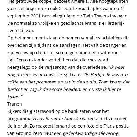
Het getrouwde koppel bezoekt Amerika. Alle hoogtepunten
gaan ze langs, en zo ook Ground zero: de plek waar op 11
september 2001 twee vliegtuigen de Twin Towers invlogen.
De normaal zo vrolijke en goedlachse Frans is er letterlijk
even stil van.
Op het monument staan de namen van alle slachtoffers die
overleden zijn tijdens de aanslagen. Het valt de zanger en
zijn vrouw op dat er bij sommige namen een witte roos
ligt. Een omstander vertelt hen dat die roos wordt
neergelegd op de verjaardag van de overledene.
“Ik weet
nog precies waar ik was”,
zegt Frans.
“In Berlijn.
Ik was m’n
cd’tje aan het promoten en zat in de studio. Toen kwam dat
bericht en zag ik de eerste beelden, en nu sta ik hier te
kijken.”
Tranen
Kijkers die gisteravond op de bank zaten voor het
programma
Frans Bauer in Amerika
waren al net zo onder
de indruk. Zo reageert iemand op een foto die Frans postte
van Ground Zero
“Wat een gedenkwaardige aflevering.