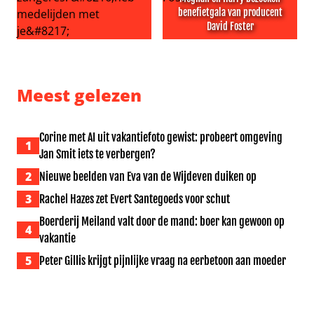
benefietgala van producent
David Foster
Echtgenoot Roxeanne Hazes grijpt in na haatcomment ric
Meghan en Harry bezoeken b
Meest gelezen
Corine met AI uit vakantiefoto gewist: probeert omgeving
1
Jan Smit iets te verbergen?
2
Nieuwe beelden van Eva van de Wijdeven duiken op
3
Rachel Hazes zet Evert Santegoeds voor schut
Boerderij Meiland valt door de mand: boer kan gewoon op
4
vakantie
5
Peter Gillis krijgt pijnlijke vraag na eerbetoon aan moeder