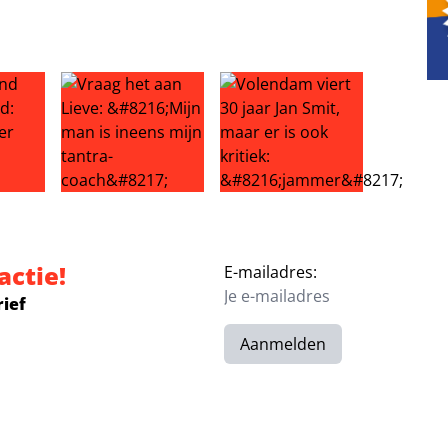
j met verkoop grachtenpand
 van de maand: Natasja Froger
Vraag het aan Lieve: ‘Mijn man is ineens mijn tantra
Volendam viert 30 jaar Jan Smit
actie!
E-mailadres:
rief
Aanmelden