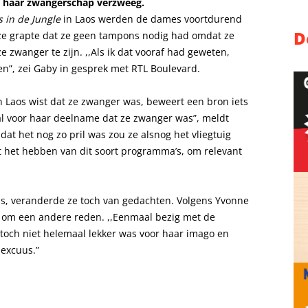
 haar zwangerschap verzweeg.
s in de Jungle
in Laos werden de dames voortdurend
D
ze grapte dat ze geen tampons nodig had omdat ze
ze zwanger te zijn. ,,Als ik dat vooraf had geweten,
en”, zei Gaby in gesprek met RTL Boulevard.
 Laos wist dat ze zwanger was, beweert een bron iets
 al voor haar deelname dat ze zwanger was”, meldt
t het nog zo pril was zou ze alsnog het vliegtuig
 het hebben van dit soort programma’s, om relevant
s, veranderde ze toch van gedachten. Volgens Yvonne
om een andere reden. ,,Eenmaal bezig met de
och niet helemaal lekker was voor haar imago en
 excuus.”