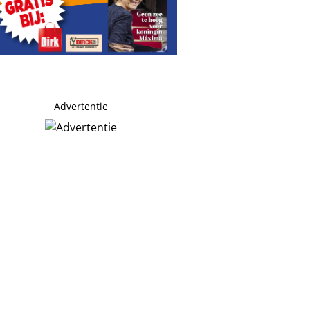
Advertentie
-coach’
, maar er is ook kritiek: ‘jammer’