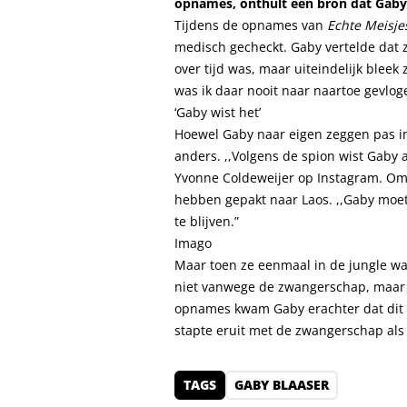
opnames, onthult een bron dat Gaby
Tijdens de opnames van
Echte Meisje
medisch gecheckt. Gaby vertelde dat 
over tijd was, maar uiteindelijk bleek 
was ik daar nooit naar naartoe gevlog
‘Gaby wist het’
Hoewel Gaby naar eigen zeggen pas in
anders. ,,Volgens de spion wist Gaby
Yvonne Coldeweijer op Instagram. Omda
hebben gepakt naar Laos. ,,Gaby moet
te blijven.”
Imago
Maar toen ze eenmaal in de jungle wa
niet vanwege de zwangerschap, maar 
opnames kwam Gaby erachter dat dit t
stapte eruit met de zwangerschap als
TAGS
GABY BLAASER