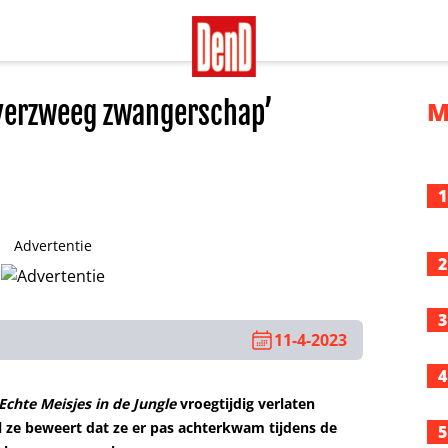
 verzweeg zwangerschap’
M
1
Advertentie
2
3
11-4-2023
4
Echte Meisjes in de Jungle
vroegtijdig verlaten
ze beweert dat ze er pas achterkwam tijdens de
5