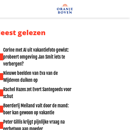
eest gelezen
Corine met AI uit vakantiefoto gewist:
probeert omgeving Jan Smit iets te
verbergen?
Nieuwe beelden van Eva van de
Wijdeven duiken op
Rachel Hazes zet Evert Santegoeds voor
schut
Boerderij Meiland valt door de mand:
boer kan gewoon op vakantie
Peter Gillis krijgt pijnlijke vraag na
eerbetoon aan moeder