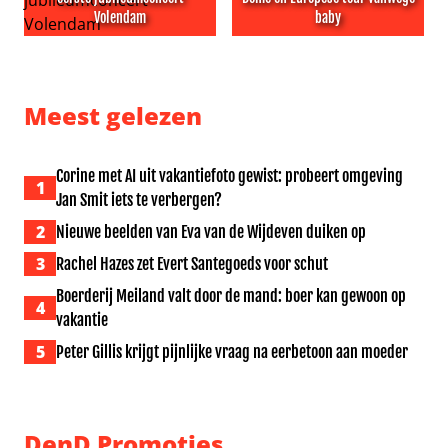
Volendam
baby
Jan Smit ‘dankbaar en trots’ na eerste jubileumconcert
Bandlid Son Mieux mist Zig
Meest gelezen
Corine met AI uit vakantiefoto gewist: probeert omgeving
1
Jan Smit iets te verbergen?
2
Nieuwe beelden van Eva van de Wijdeven duiken op
3
Rachel Hazes zet Evert Santegoeds voor schut
Boerderij Meiland valt door de mand: boer kan gewoon op
4
vakantie
5
Peter Gillis krijgt pijnlijke vraag na eerbetoon aan moeder
DenD Promoties