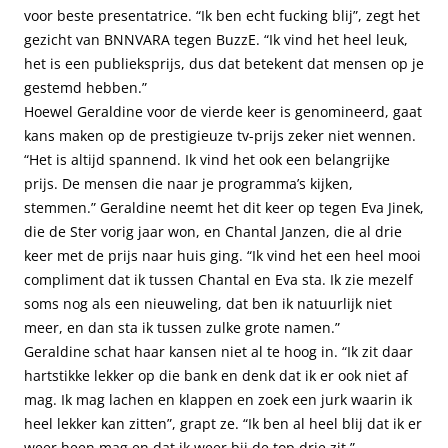
voor beste presentatrice. “Ik ben echt fucking blij”, zegt het
gezicht van BNNVARA tegen BuzzE. “Ik vind het heel leuk,
het is een publieksprijs, dus dat betekent dat mensen op je
gestemd hebben.”
Hoewel Geraldine voor de vierde keer is genomineerd, gaat
kans maken op de prestigieuze tv-prijs zeker niet wennen.
“Het is altijd spannend. Ik vind het ook een belangrijke
prijs. De mensen die naar je programma’s kijken,
stemmen.” Geraldine neemt het dit keer op tegen Eva Jinek,
die de Ster vorig jaar won, en Chantal Janzen, die al drie
keer met de prijs naar huis ging. “Ik vind het een heel mooi
compliment dat ik tussen Chantal en Eva sta. Ik zie mezelf
soms nog als een nieuweling, dat ben ik natuurlijk niet
meer, en dan sta ik tussen zulke grote namen.”
Geraldine schat haar kansen niet al te hoog in. “Ik zit daar
hartstikke lekker op die bank en denk dat ik er ook niet af
mag. Ik mag lachen en klappen en zoek een jurk waarin ik
heel lekker kan zitten”, grapt ze. “Ik ben al heel blij dat ik er
weer heen mag en dat ik weer bij de top drie zit.”