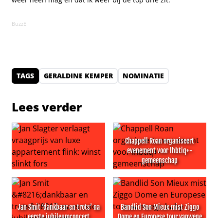
BuzzE
TAGS
GERALDINE KEMPER
NOMINATIE
Lees verder
Chappell Roan organiseert
evenement voor lhbtiq+-
gemeenschap
Jan Slagter verlaagt vraagprijs van luxe appartement flink
Chappell Roan organiseert 
Jan Smit ‘dankbaar en trots’ na
Bandlid Son Mieux mist Ziggo
eerste jubileumconcert
Dome en Europese tour vanwege