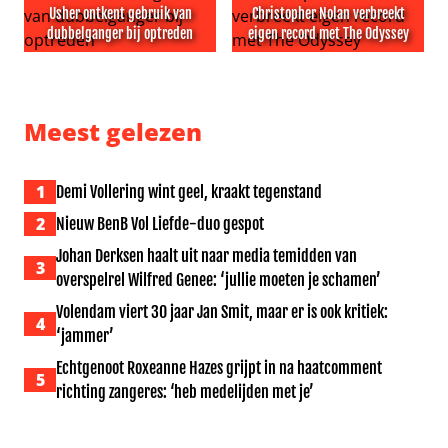
Usher ontkent gebruik van
Christopher Nolan verbreekt
dubbelganger bij optreden
eigen record met The Odyssey
Usher ontkent gebruik van dubbelganger bij optreden
Christopher Nolan verbreekt
Meest gelezen
1
Demi Vollering wint geel, kraakt tegenstand
2
Nieuw BenB Vol Liefde-duo gespot
Johan Derksen haalt uit naar media temidden van
3
overspelrel Wilfred Genee: ‘jullie moeten je schamen’
Volendam viert 30 jaar Jan Smit, maar er is ook kritiek:
4
‘jammer’
Echtgenoot Roxeanne Hazes grijpt in na haatcomment
5
richting zangeres: ‘heb medelijden met je’