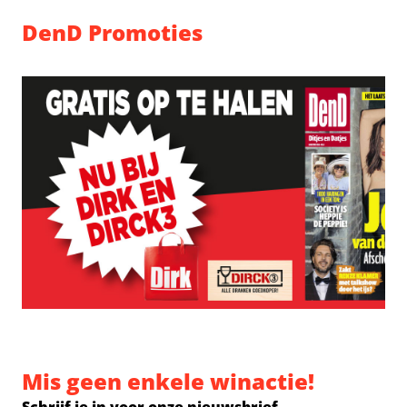
DenD Promoties
Mis geen enkele winactie!