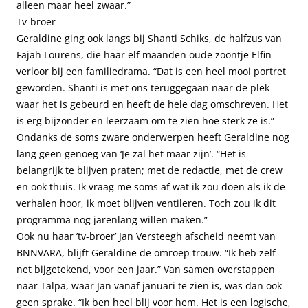
alleen maar heel zwaar.”
Tv-broer
Geraldine ging ook langs bij Shanti Schiks, de halfzus van
Fajah Lourens, die haar elf maanden oude zoontje Elfin
verloor bij een familiedrama. “Dat is een heel mooi portret
geworden. Shanti is met ons teruggegaan naar de plek
waar het is gebeurd en heeft de hele dag omschreven. Het
is erg bijzonder en leerzaam om te zien hoe sterk ze is.”
Ondanks de soms zware onderwerpen heeft Geraldine nog
lang geen genoeg van ‘Je zal het maar zijn’. “Het is
belangrijk te blijven praten; met de redactie, met de crew
en ook thuis. Ik vraag me soms af wat ik zou doen als ik de
verhalen hoor, ik moet blijven ventileren. Toch zou ik dit
programma nog jarenlang willen maken.”
Ook nu haar ’tv-broer’ Jan Versteegh afscheid neemt van
BNNVARA, blijft Geraldine de omroep trouw. “Ik heb zelf
net bijgetekend, voor een jaar.” Van samen overstappen
naar Talpa, waar Jan vanaf januari te zien is, was dan ook
geen sprake. “Ik ben heel blij voor hem. Het is een logische,