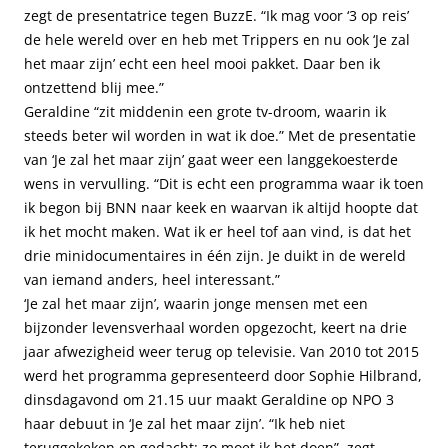
zegt de presentatrice tegen BuzzE. “Ik mag voor ‘3 op reis’
de hele wereld over en heb met Trippers en nu ook ‘Je zal
het maar zijn’ echt een heel mooi pakket. Daar ben ik
ontzettend blij mee.”
Geraldine “zit middenin een grote tv-droom, waarin ik
steeds beter wil worden in wat ik doe.” Met de presentatie
van ‘Je zal het maar zijn’ gaat weer een langgekoesterde
wens in vervulling. “Dit is echt een programma waar ik toen
ik begon bij BNN naar keek en waarvan ik altijd hoopte dat
ik het mocht maken. Wat ik er heel tof aan vind, is dat het
drie minidocumentaires in één zijn. Je duikt in de wereld
van iemand anders, heel interessant.”
‘Je zal het maar zijn’, waarin jonge mensen met een
bijzonder levensverhaal worden opgezocht, keert na drie
jaar afwezigheid weer terug op televisie. Van 2010 tot 2015
werd het programma gepresenteerd door Sophie Hilbrand,
dinsdagavond om 21.15 uur maakt Geraldine op NPO 3
haar debuut in ‘Je zal het maar zijn’. “Ik heb niet
teruggekeken en gedacht: zo moet ik het doen”, zegt